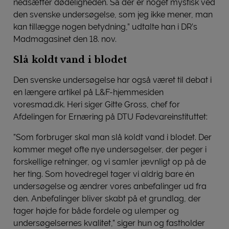
nedsætter dødeligheden. Så der er noget mystisk ved
den svenske undersøgelse, som jeg ikke mener, man
kan tillægge nogen betydning,” udtalte han i DR’s
Madmagasinet den 18. nov.
Slå koldt vand i blodet
Den svenske undersøgelse har også været til debat i
en længere artikel på L&F-hjemmesiden
voresmad.dk. Heri siger Gitte Gross, chef for
Afdelingen for Ernæring på DTU Fødevareinstituttet:
”Som forbruger skal man slå koldt vand i blodet. Der
kommer meget ofte nye undersøgelser, der peger i
forskellige retninger, og vi samler jævnligt op på de
her ting. Som hovedregel tager vi aldrig bare én
undersøgelse og ændrer vores anbefalinger ud fra
den. Anbefalinger bliver skabt på et grundlag, der
tager højde for både fordele og ulemper og
undersøgelsernes kvalitet,” siger hun og fastholder