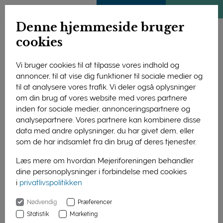
ENGLISH
MEDLEMSSIDE
KLIMATJEK
Denne hjemmeside bruger
cookies
Vi bruger cookies til at tilpasse vores indhold og
annoncer, til at vise dig funktioner til sociale medier og
til at analysere vores trafik. Vi deler også oplysninger
om din brug af vores website med vores partnere
inden for sociale medier, annonceringspartnere og
analysepartnere. Vores partnere kan kombinere disse
data med andre oplysninger, du har givet dem, eller
som de har indsamlet fra din brug af deres tjenester.
Læs mere om hvordan Mejeriforeningen behandler
dine personoplysninger i forbindelse med cookies
i
privatlivspolitikken
Forside
Nyheder
Mælk er stadig sundt
Nødvendig
Præferencer
01. januar 2016
Statistik
Marketing