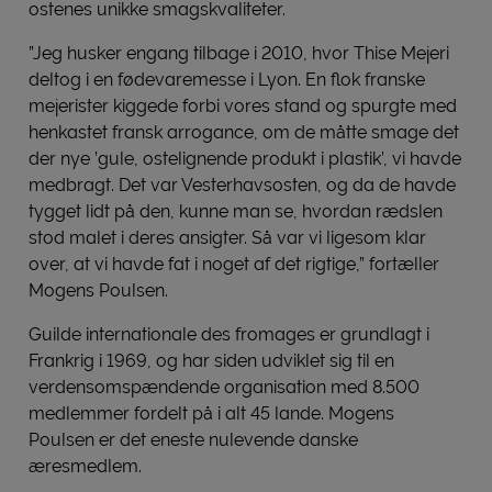
ostenes unikke smagskvaliteter.
”Jeg husker engang tilbage i 2010, hvor Thise Mejeri
deltog i en fødevaremesse i Lyon. En flok franske
mejerister kiggede forbi vores stand og spurgte med
henkastet fransk arrogance, om de måtte smage det
der nye ’gule, ostelignende produkt i plastik’, vi havde
medbragt. Det var Vesterhavsosten, og da de havde
tygget lidt på den, kunne man se, hvordan rædslen
stod malet i deres ansigter. Så var vi ligesom klar
over, at vi havde fat i noget af det rigtige,” fortæller
Mogens Poulsen.
Guilde internationale des fromages er grundlagt i
Frankrig i 1969, og har siden udviklet sig til en
verdensomspændende organisation med 8.500
medlemmer fordelt på i alt 45 lande. Mogens
Poulsen er det eneste nulevende danske
æresmedlem.