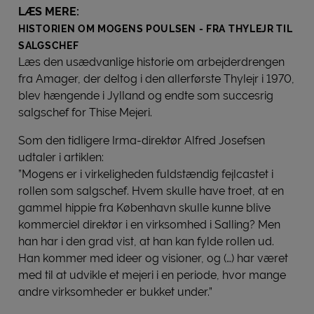
LÆS MERE:
HISTORIEN OM MOGENS POULSEN - FRA THYLEJR TIL
SALGSCHEF
Læs den usædvanlige historie om arbejderdrengen
fra Amager, der deltog i den allerførste Thylejr i 1970,
blev hængende i Jylland og endte som succesrig
salgschef for Thise Mejeri.
Som den tidligere Irma-direktør Alfred Josefsen
udtaler i artiklen:
”Mogens er i virkeligheden fuldstændig fejlcastet i
rollen som salgschef. Hvem skulle have troet, at en
gammel hippie fra København skulle kunne blive
kommerciel direktør i en virksomhed i Salling? Men
han har i den grad vist, at han kan fylde rollen ud.
Han kommer med ideer og visioner, og (…) har været
med til at udvikle et mejeri i en periode, hvor mange
andre virksomheder er bukket under.”