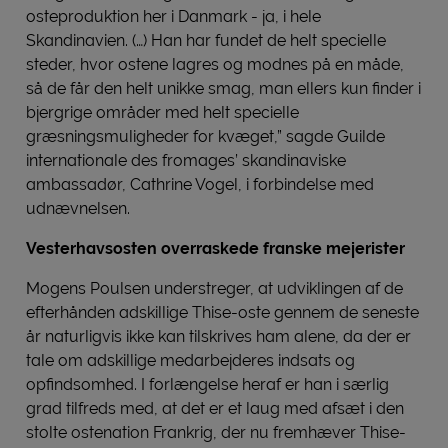
osteproduktion her i Danmark - ja, i hele
Skandinavien. (…) Han har fundet de helt specielle
steder, hvor ostene lagres og modnes på en måde,
så de får den helt unikke smag, man ellers kun finder i
bjergrige områder med helt specielle
græsningsmuligheder for kvæget,” sagde Guilde
internationale des fromages’ skandinaviske
ambassadør, Cathrine Vogel, i forbindelse med
udnævnelsen.
Vesterhavsosten overraskede franske mejerister
Mogens Poulsen understreger, at udviklingen af de
efterhånden adskillige Thise-oste gennem de seneste
år naturligvis ikke kan tilskrives ham alene, da der er
tale om adskillige medarbejderes indsats og
opfindsomhed. I forlængelse heraf er han i særlig
grad tilfreds med, at det er et laug med afsæt i den
stolte ostenation Frankrig, der nu fremhæver Thise-