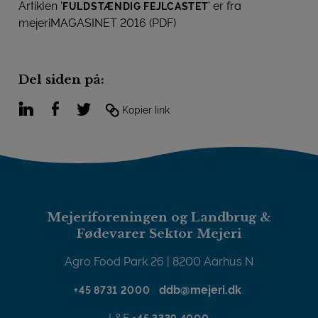
Artiklen ’
’ er fra
FULDSTÆNDIG FEJLCASTET
mejeriMAGASINET 2016 (PDF)
Del siden på:
LinkedIn
Facebook
Twitter
Kopier link
Mejeriforeningen og Landbrug &
Fødevarer Sektor Mejeri
Agro Food Park 26 | 8200 Aarhus N
ddb@mejeri.dk
+45 8731 2000