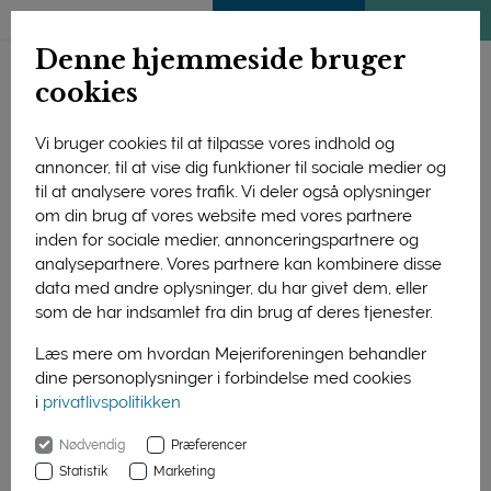
ENGLISH
MEDLEMSSIDE
KLIMATJEK
Denne hjemmeside bruger
cookies
Vi bruger cookies til at tilpasse vores indhold og
annoncer, til at vise dig funktioner til sociale medier og
til at analysere vores trafik. Vi deler også oplysninger
om din brug af vores website med vores partnere
inden for sociale medier, annonceringspartnere og
analysepartnere. Vores partnere kan kombinere disse
data med andre oplysninger, du har givet dem, eller
som de har indsamlet fra din brug af deres tjenester.
Læs mere om hvordan Mejeriforeningen behandler
dine personoplysninger i forbindelse med cookies
Mogens Poulsen (i midten af billedet) blev optaget som
i
privatlivspolitikken
æresmedlem i ostelauget ved en ceremoni i Grev Moltkes Palæ
i København.
Nødvendig
Præferencer
Statistik
Marketing