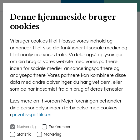
ENGLISH
MEDLEMSSIDE
KLIMATJEK
Denne hjemmeside bruger
cookies
Vi bruger cookies til at tilpasse vores indhold og
annoncer, til at vise dig funktioner til sociale medier og
til at analysere vores trafik. Vi deler også oplysninger
om din brug af vores website med vores partnere
inden for sociale medier, annonceringspartnere og
analysepartnere. Vores partnere kan kombinere disse
data med andre oplysninger, du har givet dem, eller
som de har indsamlet fra din brug af deres tjenester.
Læs mere om hvordan Mejeriforeningen behandler
dine personoplysninger i forbindelse med cookies
i
privatlivspolitikken
Forside
Nyheder
Nødvendig
Præferencer
Hvilke butikker er bedst til at sælge mejeriprodukter?
Statistik
Marketing