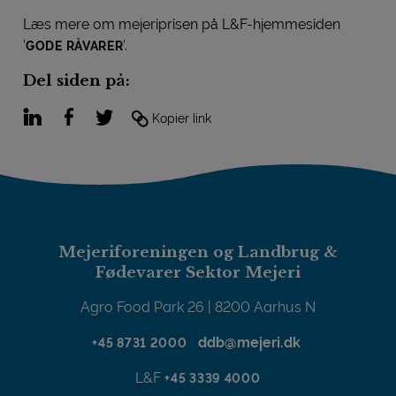
Læs mere om mejeriprisen på L&F-hjemmesiden
’
’.
GODE RÅVARER
Del siden på:
LinkedIn
Facebook
Twitter
Kopier link
Mejeriforeningen og Landbrug &
Fødevarer Sektor Mejeri
Agro Food Park 26 | 8200 Aarhus N
ddb@mejeri.dk
+45 8731 2000
L&F
+45 3339 4000