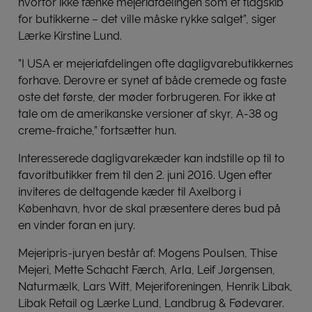
hvorfor ikke tænke mejeriafdelingen som et flagskib
for butikkerne – det ville måske rykke salget”, siger
Lærke Kirstine Lund.
”I USA er mejeriafdelingen ofte dagligvarebutikkernes
forhave. Derovre er synet af både cremede og faste
oste det første, der møder forbrugeren. For ikke at
tale om de amerikanske versioner af skyr, A-38 og
creme-fraiche,” fortsætter hun.
Interesserede dagligvarekæder kan indstille op til to
favoritbutikker frem til den 2. juni 2016. Ugen efter
inviteres de deltagende kæder til Axelborg i
København, hvor de skal præsentere deres bud på
en vinder foran en jury.
Mejeripris-juryen består af: Mogens Poulsen, Thise
Mejeri, Mette Schacht Færch, Arla, Leif Jørgensen,
Naturmælk, Lars Witt, Mejeriforeningen, Henrik Libak,
Libak Retail og Lærke Lund, Landbrug & Fødevarer.