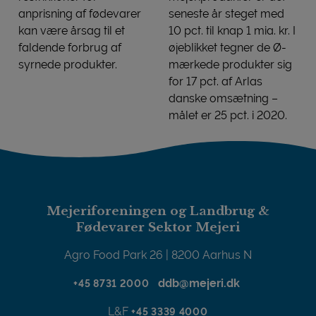
anprisning af fødevarer
seneste år steget med
kan være årsag til et
10 pct. til knap 1 mia. kr. I
faldende forbrug af
øjeblikket tegner de Ø-
syrnede produkter.
mærkede produkter sig
Salget af syrnede produkter falder i Europa
for 17 pct. af Arlas
danske omsætning –
målet er 25 pct. i 2020.
Arla øger øko-salget i Danm
Mejeriforeningen og Landbrug &
Fødevarer Sektor Mejeri
Agro Food Park 26 | 8200 Aarhus N
ddb@mejeri.dk
+45 8731 2000
L&F
+45 3339 4000