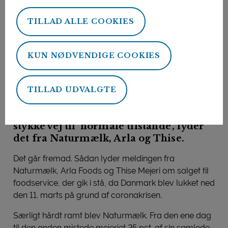
Forside
Nyheder
Fremgang og forsigtig optimisme
TILLAD ALLE COOKIES
19. juni 2020
Fremgang og forsigtig
KUN NØDVENDIGE COOKIES
optimisme
Genåbningen af Danmark efter
TILLAD UDVALGTE
coronakrisen har øget mejeriernes salg
til foodservice. Men der er fortsat et
stykke vej til 'normale tilstande’, lyder
det fra Naturmælk, Arla og Thise.
Det går fremad. Sådan lyder meldingen fra
Naturmælk, Arla Foods og Thise Mejeri om salget til
foodservice, der gik i stå, da Danmark blev lukket ned
den 11. marts på grund af coronakrisen.
Særligt hårdt ramt blev Naturmælk. Fra den ene dag
til den anden mistede mejeriet 25 pct. af sin samlede