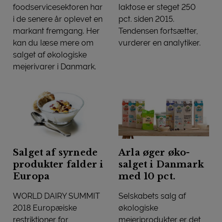
foodservicesektoren har
laktose er steget 250
i de senere år oplevet en
pct. siden 2015.
markant fremgang. Her
Tendensen fortsætter,
kan du læse mere om
vurderer en analytiker.
Eksplosiv vækst i salget af l
salget af økologiske
mejerivarer i Danmark.
SALG AF ØKOLOGISKE MEJERIVARER I DANMARK
Salget af syrnede
Arla øger øko-
produkter falder i
salget i Danmark
Europa
med 10 pct.
WORLD DAIRY SUMMIT
Selskabets salg af
2018 Europæiske
økologiske
restriktioner for
mejeriprodukter er det