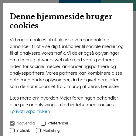
ENGLISH
MEDLEMSSIDE
KLIMATJEK
Denne hjemmeside bruger
cookies
Vi bruger cookies til at tilpasse vores indhold og
annoncer, til at vise dig funktioner til sociale medier og
til at analysere vores trafik. Vi deler også oplysninger
om din brug af vores website med vores partnere
inden for sociale medier, annonceringspartnere og
analysepartnere. Vores partnere kan kombinere disse
data med andre oplysninger, du har givet dem, eller
som de har indsamlet fra din brug af deres tjenester.
Læs mere om hvordan Mejeriforeningen behandler
dine personoplysninger i forbindelse med cookies
Ost på bordet. Danskerne er igen begyndt at gå på restaurant
i
privatlivspolitikken
og spise frokost i kantinen, og det kan mærkes i mejeriernes
salg til foodservicekunderne. (Foto:Colourbox)
Nødvendig
Præferencer
Statistik
Marketing