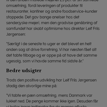
omsætning, fordi leveringen af produkter til
restauranter, kantiner og andre foodservice-kunder
stoppede. Det gav bange anelser hos det
sønderjyske mejeri, men den gradvise genåbning af
samfundet har skabt optimisme hos direktør Leif Friis
Jørgensen:
”Særligt i de seneste to uger er det blevet en helt
anden sag at drive forretning. Vi har næsten fået alt
det tabte tilbage og er oppe på at have det samme
ugesalg, som vi havde samme tid sidste år.”
Bedre udsigter
Trods den positive udvikling har Leif Friis Jørgensen
stadig den alvorlige mine på:
”Vi tabte en pæn omsætning, mens Danmark var
lukket ned. De penge kommer ikke igen. Desuden får
vi heller ingen indtægter fra de mange aflyste