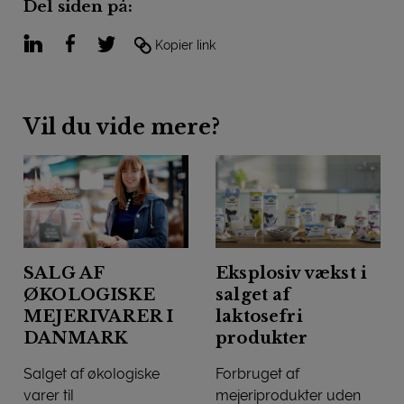
Del siden på:
LinkedIn
Facebook
Twitter
Kopier link
Vil du vide mere?
SALG AF
Eksplosiv vækst i
ØKOLOGISKE
salget af
MEJERIVARER I
laktosefri
DANMARK
produkter
Salget af økologiske
Forbruget af
varer til
mejeriprodukter uden