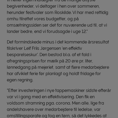
begivenheder, vi deltager i hen over sommeren,
herunder festivaler som Roskilde. Vi har med rettidig
omhu tilrettet vores budgetter, og på
omsætningssiden ser det for nuværende ud til, at vi
lander bedre, end vi forudsagde i uge 12.”
Det formindskede minus i det kommende årsresultat
tilskriver Leif Friis Jørgensen ’en effektiv
besparelseskur’. Den bestod bl.a. af et fald i
afregningsprisen for mælk på 20 øre pr. liter,
lønnedgang på mejeriet, samt at flere medarbejdere
har afviklet ferie før planlagt og holdt fridage for
egen regning.
”Efter investeringen i nye tappemaskiner sidste efterår
var vi i gang med en effektivisering. Den fik en
voldsom stramning pga. corona. Men alle, lige fra
andelshavere over medarbejdere til ledelse, var
omstillingsparate og tog en tørn, så det lykkedes at