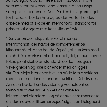
Jan Dalsgaard Johannesen, som i 2008, sin rolle
som koncernmiljøchef i Arla, ansatte Anna Flysjö
som ph.d. studerende i Arla. Ph.d.en blev grundlaget
for Flysjös arbejde i Arla og ad den vej for hendes
arbejde med at skabe en international standard for
primært at opgøre mælkens klimaaftryk.
”Der var på det tidspunkt ikke ret mange
internationalt, der havde de kompetencer på
klimaområdet. Anna havde. Og dét, at hun kom med
en ph.d. fra en virksomhed, har betydet, at hun havde
fokus på at skabe en standard, der kan bruges i
virkeligheden og ikke blot ender med at ligge i
skuffen. Mejeribranchen blev en af de første sektorer
med en international standard på klima. Det skyldes
Annas arbejde, hendes viden og vedholdenhed i
forhold til at det skulle lykkes at skabe en
international standard – og så er hun som menneske
en, der indbyder til samarbejde,” siger Jan Dalsgaard