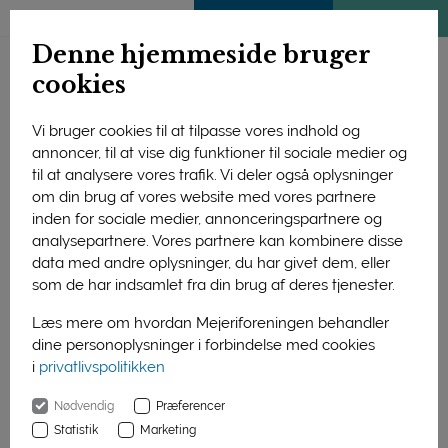
ENGLISH
MEDLEMSSIDE
KLIMATJEK
Denne hjemmeside bruger
cookies
Vi bruger cookies til at tilpasse vores indhold og
annoncer, til at vise dig funktioner til sociale medier og
til at analysere vores trafik. Vi deler også oplysninger
om din brug af vores website med vores partnere
inden for sociale medier, annonceringspartnere og
analysepartnere. Vores partnere kan kombinere disse
data med andre oplysninger, du har givet dem, eller
som de har indsamlet fra din brug af deres tjenester.
Læs mere om hvordan Mejeriforeningen behandler
dine personoplysninger i forbindelse med cookies
i
privatlivspolitikken
Forside
Nyheder
Nødvendig
Præferencer
Flysjö får stor international mejeripris for klimaarbejde
Statistik
Marketing