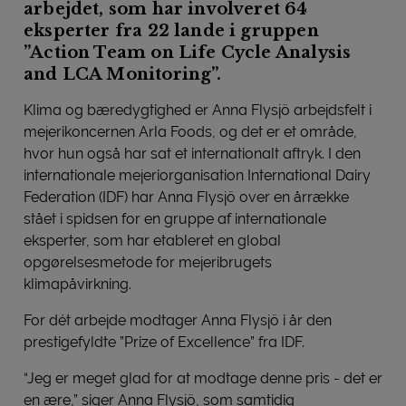
arbejdet, som har involveret 64
eksperter fra 22 lande i gruppen
”Action Team on Life Cycle Analysis
and LCA Monitoring”.
Klima og bæredygtighed er Anna Flysjö arbejdsfelt i
mejerikoncernen Arla Foods, og det er et område,
hvor hun også har sat et internationalt aftryk. I den
internationale mejeriorganisation International Dairy
Federation (IDF) har Anna Flysjö over en årrække
stået i spidsen for en gruppe af internationale
eksperter, som har etableret en global
opgørelsesmetode for mejeribrugets
klimapåvirkning.
For dét arbejde modtager Anna Flysjö i år den
prestigefyldte ”Prize of Excellence” fra IDF.
“Jeg er meget glad for at modtage denne pris - det er
en ære,” siger Anna Flysjö, som samtidig