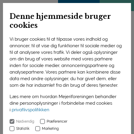
ENGLISH
MEDLEMSSIDE
KLIMATJEK
Denne hjemmeside bruger
cookies
Vi bruger cookies til at tilpasse vores indhold og
annoncer, til at vise dig funktioner til sociale medier og
til at analysere vores trafik. Vi deler også oplysninger
om din brug af vores website med vores partnere
inden for sociale medier, annonceringspartnere og
analysepartnere. Vores partnere kan kombinere disse
data med andre oplysninger, du har givet dem, eller
som de har indsamlet fra din brug af deres tjenester.
Læs mere om hvordan Mejeriforeningen behandler
dine personoplysninger i forbindelse med cookies
i
privatlivspolitikken
Forside
Nyheder
Flere mikro-mejerier på vej
Nødvendig
Præferencer
01. januar 2016
Statistik
Marketing