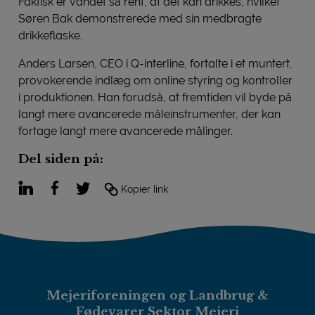
Faktisk er vandet så rent, at det kan drikkes, hvilket
Søren Bak demonstrerede med sin medbragte
drikkeflaske.
Anders Larsen, CEO i Q-interline, fortalte i et muntert,
provokerende indlæg om online styring og kontroller
i produktionen. Han forudså, at fremtiden vil byde på
langt mere avancerede måleinstrumenter, der kan
fortage langt mere avancerede målinger.
Del siden på:
LinkedIn
Facebook
Twitter
Kopier link
Mejeriforeningen og Landbrug &
Fødevarer Sektor Mejeri