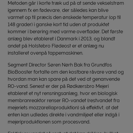
Metoden går i korte træk ud på at sende vekselstrøm
igennem fx en fødevare, der således kan blive
varmet op til præcis den ønskede temperatur (op til
148 grader) i ganske kort tid uden at produktet
kommer i berøring med varme overflader. Det første
anlæg blev etableret i Danmark i 2013, og blandt
andet på Holstebro Flødeost er et anlæg nu
installeret ovenpå tappemaskinen.
Segment Director Søren Nørh Bak fra Grundfos
BioBooster fortalte om den kostbare råvare vand og
hvordan man kan spare på det ved at genanvende
RO-vand. Senest er der på Rødkærsbro Mejeri
etableret et nyt rensningsanlæg, hvor en biologisk
membranreaktor renser RO-vandet (restvandet fra
mejeriets mozzarellaproduktion) så effektivt, at det
enten kan udledes direkte i vandmiljøet eller indgå i
mejeriproduktionen som procesvand.