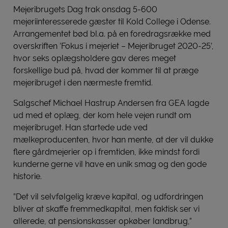
Mejeribrugets Dag trak onsdag 5-600
mejeriinteresserede gæster til Kold College i Odense.
Arrangementet bød bl.a. på en foredragsrække med
overskriften ’Fokus i mejeriet – Mejeribruget 2020-25’,
hvor seks oplægsholdere gav deres meget
forskellige bud på, hvad der kommer til at præge
mejeribruget i den nærmeste fremtid.
Salgschef Michael Hastrup Andersen fra GEA lagde
ud med et oplæg, der kom hele vejen rundt om
mejeribruget. Han startede ude ved
mælkeproducenten, hvor han mente, at der vil dukke
flere gårdmejerier op i fremtiden, ikke mindst fordi
kunderne gerne vil have en unik smag og den gode
historie.
”Det vil selvfølgelig kræve kapital, og udfordringen
bliver at skaffe fremmedkapital, men faktisk ser vi
allerede, at pensionskasser opkøber landbrug,”