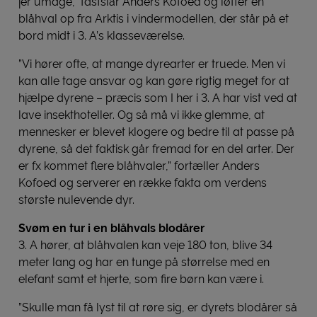
jer umage,” fastslår Anders Kofoed og løfter en
blåhval op fra Arktis i vindermodellen, der står på et
bord midt i 3. A’s klasseværelse.
”Vi hører ofte, at mange dyrearter er truede. Men vi
kan alle tage ansvar og kan gøre rigtig meget for at
hjælpe dyrene – præcis som I her i 3. A har vist ved at
lave insekthoteller. Og så må vi ikke glemme, at
mennesker er blevet klogere og bedre til at passe på
dyrene, så det faktisk går fremad for en del arter. Der
er fx kommet flere blåhvaler,” fortæller Anders
Kofoed og serverer en række fakta om verdens
største nulevende dyr.
Svøm en tur i en blåhvals blodårer
3. A hører, at blåhvalen kan veje 180 ton, blive 34
meter lang og har en tunge på størrelse med en
elefant samt et hjerte, som fire børn kan være i.
”Skulle man få lyst til at røre sig, er dyrets blodårer så