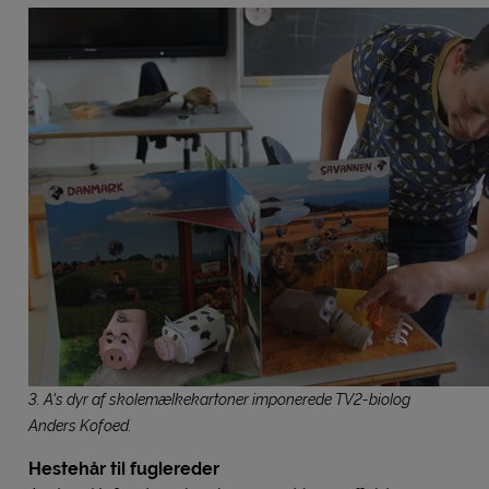
3. A's dyr af skolemælkekartoner imponerede TV2-biolog
Anders Kofoed.
Hestehår til fuglereder