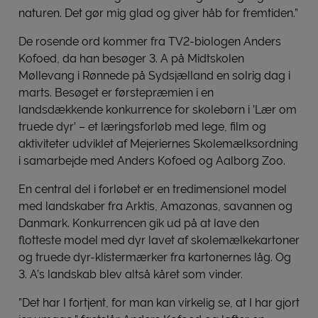
naturen. Det gør mig glad og giver håb for fremtiden.”
De rosende ord kommer fra TV2-biologen Anders
Kofoed, da han besøger 3. A på Midtskolen
Møllevang i Rønnede på Sydsjælland en solrig dag i
marts. Besøget er førstepræmien i en
landsdækkende konkurrence for skolebørn i ’Lær om
truede dyr’ – et læringsforløb med lege, film og
aktiviteter udviklet af Mejeriernes Skolemælksordning
i samarbejde med Anders Kofoed og Aalborg Zoo.
En central del i forløbet er en tredimensionel model
med landskaber fra Arktis, Amazonas, savannen og
Danmark. Konkurrencen gik ud på at lave den
flotteste model med dyr lavet af skolemælkekartoner
og truede dyr-klistermærker fra kartonernes låg. Og
3. A’s landskab blev altså kåret som vinder.
”Det har I fortjent, for man kan virkelig se, at I har gjort