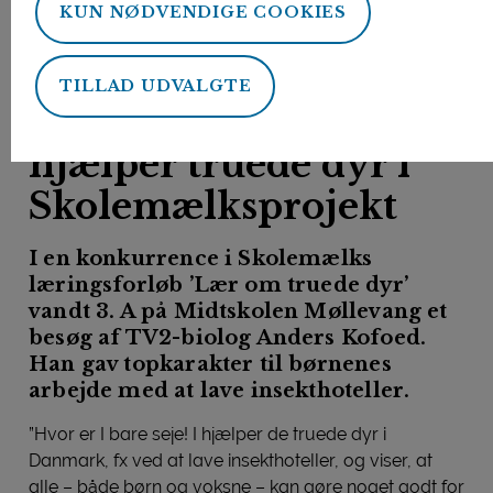
KUN NØDVENDIGE COOKIES
Forside
Nyheder
Elever fra 3. klasse hjælper truede dyr i Skolemælksprojekt
TILLAD UDVALGTE
23. marts 2022
Elever fra 3. klasse
hjælper truede dyr i
Skolemælksprojekt
I en konkurrence i Skolemælks
læringsforløb ’Lær om truede dyr’
vandt 3. A på Midtskolen Møllevang et
besøg af TV2-biolog Anders Kofoed.
Han gav topkarakter til børnenes
arbejde med at lave insekthoteller.
”Hvor er I bare seje! I hjælper de truede dyr i
Danmark, fx ved at lave insekthoteller, og viser, at
alle – både børn og voksne – kan gøre noget godt for