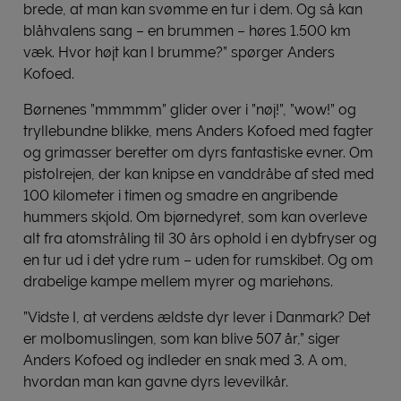
brede, at man kan svømme en tur i dem. Og så kan
blåhvalens sang – en brummen – høres 1.500 km
væk. Hvor højt kan I brumme?” spørger Anders
Kofoed.
Børnenes ”mmmmm” glider over i ”nøj!”, ”wow!” og
tryllebundne blikke, mens Anders Kofoed med fagter
og grimasser beretter om dyrs fantastiske evner. Om
pistolrejen, der kan knipse en vanddråbe af sted med
100 kilometer i timen og smadre en angribende
hummers skjold. Om bjørnedyret, som kan overleve
alt fra atomstråling til 30 års ophold i en dybfryser og
en tur ud i det ydre rum – uden for rumskibet. Og om
drabelige kampe mellem myrer og mariehøns.
”Vidste I, at verdens ældste dyr lever i Danmark? Det
er molbomuslingen, som kan blive 507 år,” siger
Anders Kofoed og indleder en snak med 3. A om,
hvordan man kan gavne dyrs levevilkår.