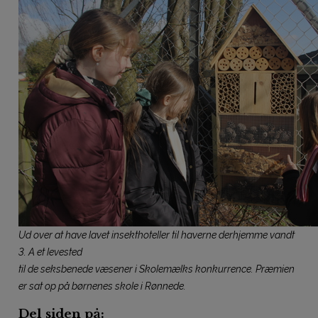
Ud over at have lavet insekthoteller til haverne derhjemme vandt
3. A et levested
til de seksbenede væsener i Skolemælks konkurrence. Præmien
er sat op på børnenes skole i Rønnede.
Del siden på: