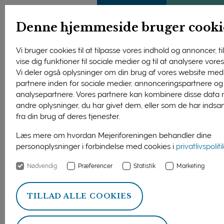
ENGLISH
MEDLEMSSIDE
KLIMATJEK
Denne hjemmeside bruger cooki
Vi bruger cookies til at tilpasse vores indhold og annoncer, til
vise dig funktioner til sociale medier og til at analysere vores 
Vi deler også oplysninger om din brug af vores website med
partnere inden for sociale medier, annonceringspartnere og
analysepartnere. Vores partnere kan kombinere disse data
andre oplysninger, du har givet dem, eller som de har indsa
fra din brug af deres tjenester.
Læs mere om hvordan Mejeriforeningen behandler dine
personoplysninger i forbindelse med cookies i
privatlivspolit
Nødvendig
Præferencer
Statistik
Marketing
Biolog Anders Kofoed tog 3. A på en forrygende rundrejse i
dyrenes forunderlige verden, da han gæstede Midtskolen
TILLAD ALLE COOKIES
Møllevang i Rønnede på Sydsjælland.