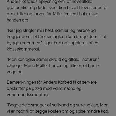
Anders Kofoeds oplysning om, at haveaffald,
grusbunker og døde træer kan blive til levesteder for
orm, biller og larver, får Mille Jensen til at række
hånden op:
”Når jeg strigler min hest, samler jeg hårene og
lægger dem i et træ, så fuglene kan bruge dem til at
bygge reder med,” siger hun og suppleres af en
klassekammerat.
”Man kan også samle skrald og affald i naturen,”
påpeger Marie Møller Larsen og tilføjer, at hun er
vegetar.
Bemærkningen får Anders Kofoed til at servere
opskrifter på pizza med vandmænd og
vandmandssmoothie.
”Begge dele smager af saltvand og sure sokker. Men
vi er nødt til at lægge kosten om og spise mindre kød,