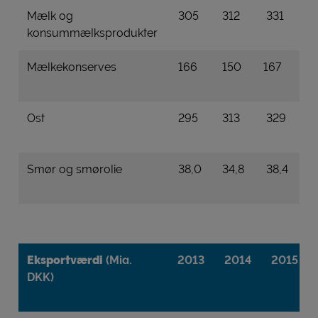
Mælk og
305
312
331
3
konsummælksprodukter
Mælkekonserves
166
150
167
1
Ost
295
313
329
3
Smør og smørolie
38,0
34,8
38,4
3
Eksportværdi
(Mia.
2013
2014
2015
DKK)