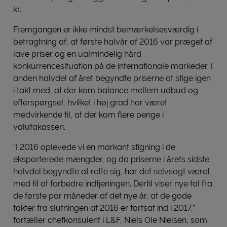
kr.
Fremgangen er ikke mindst bemærkelsesværdig i
betragtning af, at første halvår af 2016 var præget af
lave priser og en ualmindelig hård
konkurrencesituation på de internationale markeder. I
anden halvdel af året begyndte priserne at stige igen
i takt med, at der kom balance mellem udbud og
efterspørgsel, hvilket i høj grad har været
medvirkende til, at der kom flere penge i
valutakassen.
”I 2016 oplevede vi en markant stigning i de
eksporterede mængder, og da priserne i årets sidste
halvdel begyndte at rette sig, har det selvsagt været
med til at forbedre indtjeningen. Dertil viser nye tal fra
de første par måneder af det nye år, at de gode
takter fra slutningen af 2016 er fortsat ind i 2017,”
fortæller chefkonsulent i L&F, Niels Ole Nielsen, som