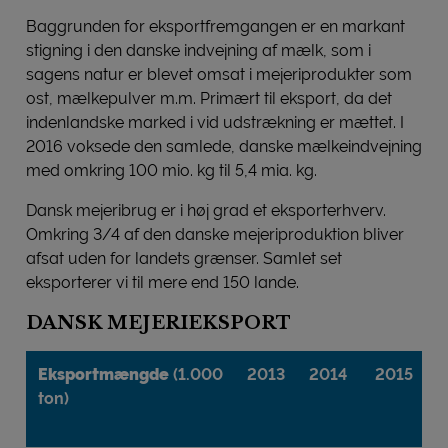
Baggrunden for eksportfremgangen er en markant
stigning i den danske indvejning af mælk, som i
sagens natur er blevet omsat i mejeriprodukter som
ost, mælkepulver m.m. Primært til eksport, da det
indenlandske marked i vid udstrækning er mættet. I
2016 voksede den samlede, danske mælkeindvejning
med omkring 100 mio. kg til 5,4 mia. kg.
Dansk mejeribrug er i høj grad et eksporterhverv.
Omkring 3/4 af den danske mejeriproduktion bliver
afsat uden for landets grænser. Samlet set
eksporterer vi til mere end 150 lande.
DANSK MEJERIEKSPORT
Eksportmængde
(1.000
2013
2014
2015
2
ton)