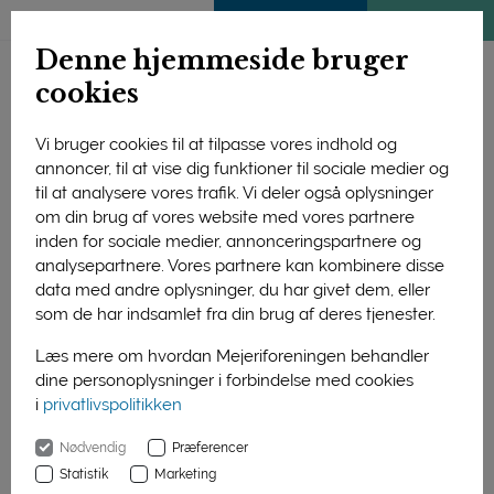
ENGLISH
MEDLEMSSIDE
KLIMATJEK
Denne hjemmeside bruger
cookies
Vi bruger cookies til at tilpasse vores indhold og
annoncer, til at vise dig funktioner til sociale medier og
til at analysere vores trafik. Vi deler også oplysninger
om din brug af vores website med vores partnere
inden for sociale medier, annonceringspartnere og
analysepartnere. Vores partnere kan kombinere disse
data med andre oplysninger, du har givet dem, eller
som de har indsamlet fra din brug af deres tjenester.
Læs mere om hvordan Mejeriforeningen behandler
dine personoplysninger i forbindelse med cookies
i
privatlivspolitikken
Forside
Nyheder
Eksplosiv vækst i dansk osteeksport
Nødvendig
Præferencer
01. januar 2016
Statistik
Marketing