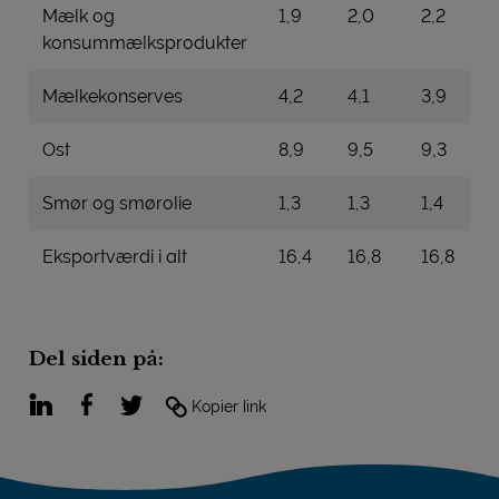
Mælk og
1,9
2,0
2,2
konsummælksprodukter
Mælkekonserves
4,2
4,1
3,9
Ost
8,9
9,5
9,3
Smør og smørolie
1,3
1,3
1,4
Eksportværdi i alt
16,4
16,8
16,8
Del siden på:
LinkedIn
Facebook
Twitter
Kopier link