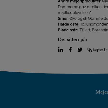
Andre mejeriprodukter
: Ø
Dommerne gav mælken denne
mælkeoplevelsen.”
Smør
: Økologisk Gammelda
Hårde oste
: Tollundmanden
Bløde oste
: Tijlled, Bornho
Del siden på:
LinkedIn
Facebook
Twitter
Kopier lin
Mejer