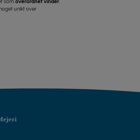
ret som
overordnet vinder
.
oget unikt over
Mejeri