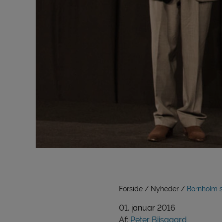
Forside
Nyheder
Bornholm se
01. januar 2016
Af:
Peter Biisgaard