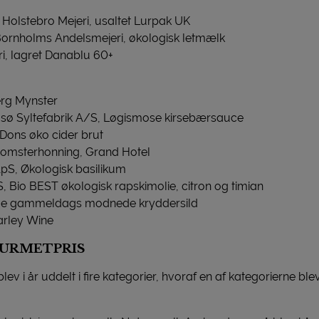
: Holstebro Mejeri, usaltet Lurpak UK
Bornholms Andelsmejeri, økologisk letmælk
i, lagret Danablu 60+
erg Mynster
sø Syltefabrik A/S, Løgismose kirsebærsauce
Dons øko cider brut
lomsterhonning, Grand Hotel
pS, Økologisk basilikum
, Bio BEST økologisk rapskimolie, citron og timian
rue gammeldags modnede kryddersild
arley Wine
OURMETPRIS
ev i år uddelt i fire kategorier, hvoraf en af kategorierne b