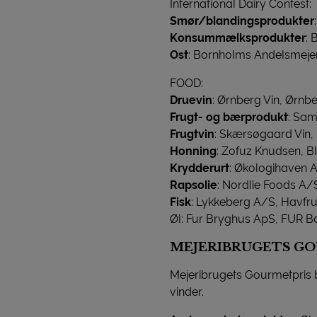
International Dairy Contest:
Smør/blandingsprodukter
Konsummælksprodukter
: 
Ost
: Bornholms Andelsmejer
FOOD:
Druevin
: Ørnberg Vin, Ørnb
Frugt- og bærprodukt
: Sam
Frugtvin
: Skærsøgaard Vin, 
Honning
: Zofuz Knudsen, B
Krydderurt
: Økologihaven A
Rapsolie
: Nordlie Foods A/S
Fisk
: Lykkeberg A/S, Havf
Øl: Fur Bryghus ApS, FUR B
MEJERIBRUGETS G
Mejeribrugets Gourmetpris bl
vinder.