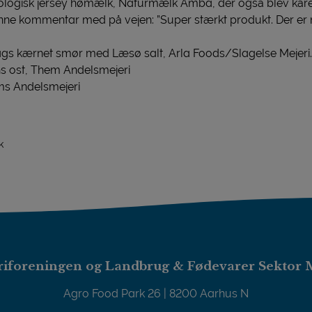
kologisk jersey hømælk, Naturmælk Amba, der også blev kå
 kommentar med på vejen: ”Super stærkt produkt. Der er n
gs kærnet smør med Læsø salt, Arla Foods/Slagelse Mejeri.
s ost, Them Andelsmejeri
lms Andelsmejeri
k
iforeningen og Landbrug & Fødevarer Sektor 
Agro Food Park 26 | 8200 Aarhus N