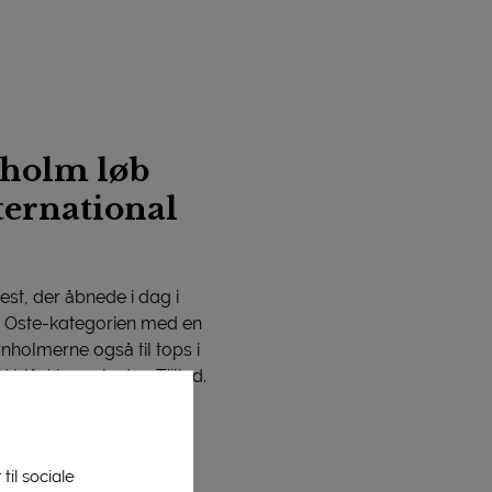
nholm løb
ternational
t, der åbnede i dag i
r: Oste-kategorien med en
holmerne også til tops i
 blåskimmelosten Tijlled.
eget begejstret Jim
enen for at modtage
til sociale