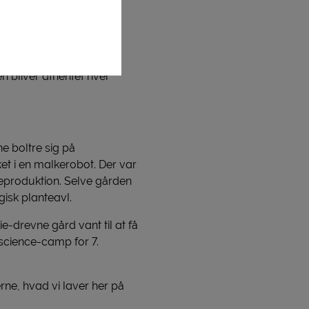
ere nuanceret billede af
 bliver afhentet hver
e boltre sig på
t i en malkerobot. Der var
teproduktion. Selve gården
gisk planteavl.
-drevne gård vant til at få
science-camp for 7.
erne, hvad vi laver her på