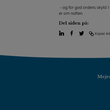
- og for god ordens skyld: 
er om natten.
Del siden på:
LinkedIn
Facebook
Twitter
Kopier lin
Mejer