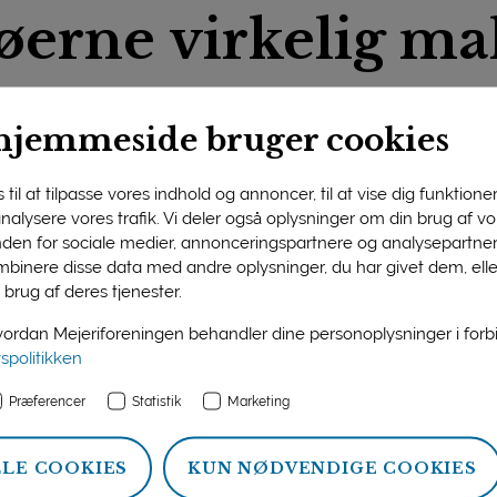
køerne virkelig m
hjemmeside bruger cookies
rd ved Randers blev knap 120
til at tilpasse vores indhold og annoncer, til at vise dig funktioner 
øer og mælkeproduktion, da g
 analysere vores trafik. Vi deler også oplysninger om din brug af 
l Åbent Landbrug.
nden for sociale medier, annonceringspartnere og analysepartner
binere disse data med andre oplysninger, du har givet dem, ell
 brug af deres tjenester.
rgsmål fra gæsterne om alt muligt – fx ’går køerne selv ind i 
Men der har ikke været et eneste kritisk spørgsmål til vores m
rdan Mejeriforeningen behandler dine personoplysninger i for
fordi de var interesserede i driften,” konstaterer Niels Erik C
vspolitikken
 besøgende.
Præferencer
Statistik
Marketing
a og deres søn Nikolaj havde Niels Erik åbnet familiens gå
 Åbent Landbrug-arrangement. Sammen med en flok hjælpere 
LLE COOKIES
KUN NØDVENDIGE COOKIES
iliemedlemmer indkaldt for at vise gæsterne rundt, fortælle