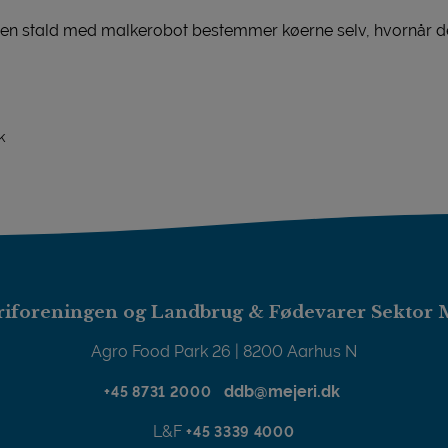
I en stald med malkerobot bestemmer køerne selv, hvornår de
k
iforeningen og Landbrug & Fødevarer Sektor 
Agro Food Park 26 | 8200 Aarhus N
ddb@mejeri.dk
+45 8731 2000
L&F
+45 3339 4000