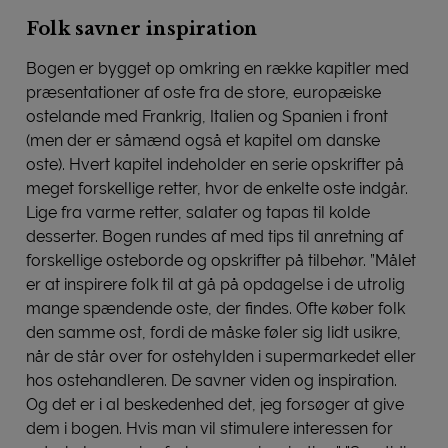
Folk savner inspiration
Bogen er bygget op omkring en række kapitler med
præsentationer af oste fra de store, europæiske
ostelande med Frankrig, Italien og Spanien i front
(men der er såmænd også et kapitel om danske
oste). Hvert kapitel indeholder en serie opskrifter på
meget forskellige retter, hvor de enkelte oste indgår.
Lige fra varme retter, salater og tapas til kolde
desserter. Bogen rundes af med tips til anretning af
forskellige osteborde og opskrifter på tilbehør. ”Målet
er at inspirere folk til at gå på opdagelse i de utrolig
mange spændende oste, der findes. Ofte køber folk
den samme ost, fordi de måske føler sig lidt usikre,
når de står over for ostehylden i supermarkedet eller
hos ostehandleren. De savner viden og inspiration.
Og det er i al beskedenhed det, jeg forsøger at give
dem i bogen. Hvis man vil stimulere interessen for