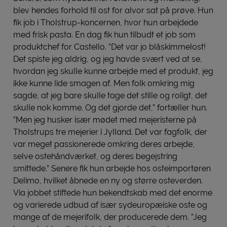
blev hendes forhold til ost for alvor sat på prøve. Hun
fik job i Tholstrup-koncernen, hvor hun arbejdede
med frisk pasta. En dag fik hun tilbudt et job som
produktchef for Castello. ”Det var jo blåskimmelost!
Det spiste jeg aldrig, og jeg havde svært ved at se,
hvordan jeg skulle kunne arbejde med et produkt, jeg
ikke kunne lide smagen af. Men folk omkring mig
sagde, at jeg bare skulle tage det stille og roligt, det
skulle nok komme. Og det gjorde det,” fortæller hun.
”Men jeg husker især mødet med mejeristerne på
Tholstrups tre mejerier i Jylland. Det var fagfolk, der
var meget passionerede omkring deres arbejde,
selve ostehåndværket, og deres begejstring
smittede.” Senere fik hun arbejde hos osteimportøren
Delimo, hvilket åbnede en ny og større osteverden.
Via jobbet stiftede hun bekendtskab med det enorme
og varierede udbud af især sydeuropæiske oste og
mange af de mejerifolk, der producerede dem. ”Jeg