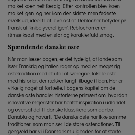
malket koen helt færdig. Efter kontrollen blev koen
malket igen, og her kom den sidste, men fedeste
mælk ud, ideel til at lave ost af. Reblocher betyder på
fransk at ’knibe yveret igen’. Reblochon er en
råmælksost med en stor og karakterfuld smag’.
Spændende danske oste
Når man læser bogen, er det tydeligt, at lande som
især Frankrig og Italien rager op med en meget rig
ostetradition med et utal af særegne, lokale oste
med historier, der rækker langt tilbage i tiden. Her er
virkelig noget at fortælle. I bogens kapitel om de
danske oste handler historierne primært om, hvordan
innovative mejerister har hentet inspiration i udlandet
og oversat det til danske klassikere som danbo,
Danablu og havarti. ”De danske oste har ikke samme
traditioner, som man ser i de store ostenationer. Til
gengæld har vi i Danmark muligheden for at starte