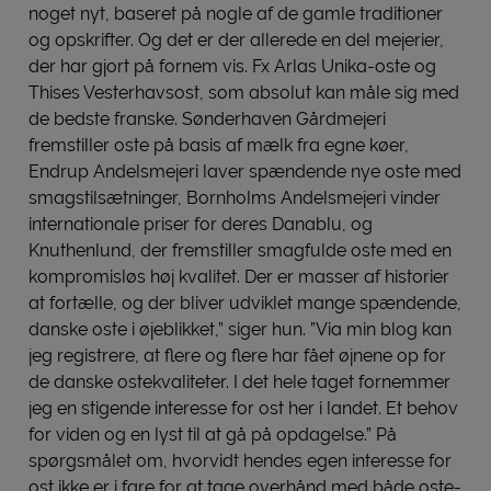
noget nyt, baseret på nogle af de gamle traditioner
og opskrifter. Og det er der allerede en del mejerier,
der har gjort på fornem vis. Fx Arlas Unika-oste og
Thises Vesterhavsost, som absolut kan måle sig med
de bedste franske. Sønderhaven Gårdmejeri
fremstiller oste på basis af mælk fra egne køer,
Endrup Andelsmejeri laver spændende nye oste med
smagstilsætninger, Bornholms Andelsmejeri vinder
internationale priser for deres Danablu, og
Knuthenlund, der fremstiller smagfulde oste med en
kompromisløs høj kvalitet. Der er masser af historier
at fortælle, og der bliver udviklet mange spændende,
danske oste i øjeblikket,” siger hun. ”Via min blog kan
jeg registrere, at flere og flere har fået øjnene op for
de danske ostekvaliteter. I det hele taget fornemmer
jeg en stigende interesse for ost her i landet. Et behov
for viden og en lyst til at gå på opdagelse.” På
spørgsmålet om, hvorvidt hendes egen interesse for
ost ikke er i fare for at tage overhånd med både oste-