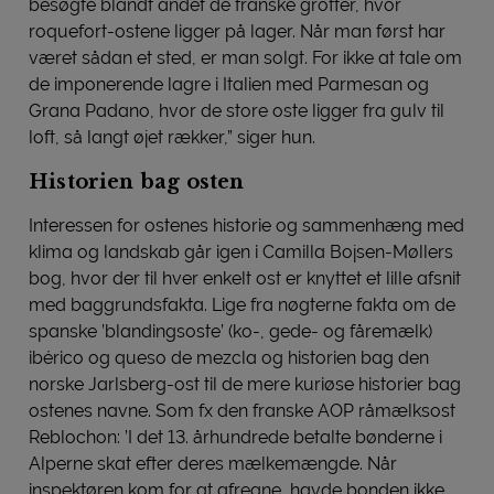
besøgte blandt andet de franske grotter, hvor
roquefort-ostene ligger på lager. Når man først har
været sådan et sted, er man solgt. For ikke at tale om
de imponerende lagre i Italien med Parmesan og
Grana Padano, hvor de store oste ligger fra gulv til
loft, så langt øjet rækker,” siger hun.
Historien bag osten
Interessen for ostenes historie og sammenhæng med
klima og landskab går igen i Camilla Bojsen-Møllers
bog, hvor der til hver enkelt ost er knyttet et lille afsnit
med baggrundsfakta. Lige fra nøgterne fakta om de
spanske ’blandingsoste’ (ko-, gede- og fåremælk)
ibérico og queso de mezcla og historien bag den
norske Jarlsberg-ost til de mere kuriøse historier bag
ostenes navne. Som fx den franske AOP råmælksost
Reblochon: ’I det 13. århundrede betalte bønderne i
Alperne skat efter deres mælkemængde. Når
inspektøren kom for at afregne, havde bonden ikke