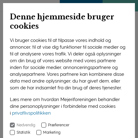
ENGLISH
MEDLEMSSIDE
KLIMATJEK
Denne hjemmeside bruger
cookies
Vi bruger cookies til at tilpasse vores indhold og
annoncer, til at vise dig funktioner til sociale medier og
til at analysere vores trafik. Vi deler også oplysninger
om din brug af vores website med vores partnere
inden for sociale medier, annonceringspartnere og
analysepartnere. Vores partnere kan kombinere disse
data med andre oplysninger, du har givet dem, eller
som de har indsamlet fra din brug af deres tjenester.
Læs mere om hvordan Mejeriforeningen behandler
dine personoplysninger i forbindelse med cookies
i
privatlivspolitikken
Forside
Nyheder
Begejstret for ost
Nødvendig
Præferencer
01. januar 2016
Statistik
Marketing