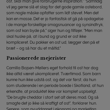
ost, skal man give forbrugerne inspiration.” ”Samtidig
vil jeg gerne slå et slag for det gode gamle ostebord,
som nogle måske opfatter som lidt støvet. Men det
kan en masse. Det er jo fantastisk at gå på opdagelse
i de mange forskellige smagsnuancer og synsindtryk,
som ost kan byde på,” siger hun og tilføjer. ”Men man
skal huske på, at i bund og grund er ost ikke
kompliceret. Du pakker en ost ud, lægger den på et
bræt – og så har du et måltid.”
Passionerede mejerister
Camilla Bojsen-Møllers eget forhold til ost har dog
ikke altid været ukompliceret. Tværtimod. Som barn
kunne hun ikke udstå ost, og det var først, da hun
som studerende i en periode boede i Skotland, at hun
erkendte, at produktet ikke var komplet uspiseligt.
”De brugte cheddar i stort set alt deres mad. Og så
smagte det jo ikke så kraftigt af ost”, forklarer hun.
Senere, som nyuddannet i økonomi og marketing,