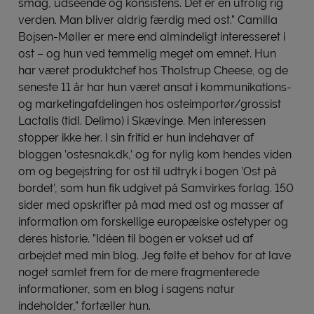
smag, udseende og konsistens. Det er en utrolig rig
verden. Man bliver aldrig færdig med ost.” Camilla
Bojsen-Møller er mere end almindeligt interesseret i
ost – og hun ved temmelig meget om emnet. Hun
har været produktchef hos Tholstrup Cheese, og de
seneste 11 år har hun været ansat i kommunikations-
og marketingafdelingen hos osteimportør/grossist
Lactalis (tidl. Delimo) i Skævinge. Men interessen
stopper ikke her. I sin fritid er hun indehaver af
bloggen ’ostesnak.dk,’ og for nylig kom hendes viden
om og begejstring for ost til udtryk i bogen ’Ost på
bordet’, som hun fik udgivet på Samvirkes forlag. 150
sider med opskrifter på mad med ost og masser af
information om forskellige europæiske ostetyper og
deres historie. ”Idéen til bogen er vokset ud af
arbejdet med min blog. Jeg følte et behov for at lave
noget samlet frem for de mere fragmenterede
informationer, som en blog i sagens natur
indeholder,” fortæller hun.