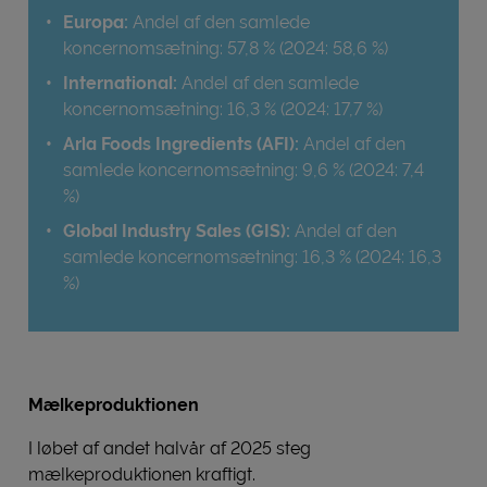
Europa:
Andel af den samlede
koncernomsætning: 57,8 % (2024: 58,6 %)
International:
Andel af den samlede
koncernomsætning: 16,3 % (2024: 17,7 %)
Arla Foods Ingredients (AFI):
Andel af den
samlede koncernomsætning: 9,6 % (2024: 7,4
%)
Global Industry Sales (GIS):
Andel af den
samlede koncernomsætning: 16,3 % (2024: 16,3
%)
Mælkeproduktionen
I løbet af andet halvår af 2025 steg
mælkeproduktionen kraftigt.