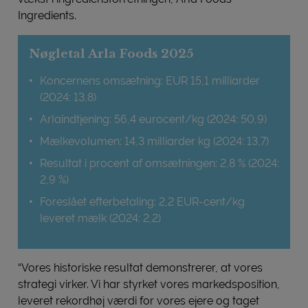
Ingredients.
Nøgletal Arla Foods 2025
Koncernens omsætning: EUR 15,1 milliarder
(2024: 13,8)
Arlaindtjening: 56,4 eurocent/kg (2024: 50,9)
Mælkevolumen: 14,3 milliarder kg (2024: 13,7)
Resultat i procent af omsætningen: 2,8 % (2024:
2,9 %)
Foreslået efterbetaling: 2,2 EUR-cent/kg
leveret mælk (2024: 2,2)
“Vores historiske resultat demonstrerer, at vores
strategi virker. Vi har styrket vores markedsposition,
leveret rekordhøj værdi for vores ejere og taget