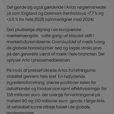
Det gjorde sig også gældende i Arlas nøglemarkeder
så som England og Danmark (henholdsvis +7,7 % og
+3,6 % for hele 2025 sammenlignet med 2024).
Den pludselige stigning i de europæiske
mælkemængder, satte gang i et klassisk skift i
markedsdynamikkerne. Overskuddet af mælk tvang
de globale handelspriser ned og lagde straks pres
på den generelle værdi af mælk i hele branchen. Det
oplyser Arla i pressemeddelelsen.
På trods af presset sikrede Arlas forretningsmix
stabilitet gennem hele året. En højtydende
ingrediensforretning, stærke positioner inden for
detailhandel og foodservice samt effektiviseringer for
158 millioner euro, der overgik forventningerne på
mellem 90 og 110 millioner euro, gjorde, i følge Arla,
at selskabet kunne afbøje faldet i de globale
markedspriser.