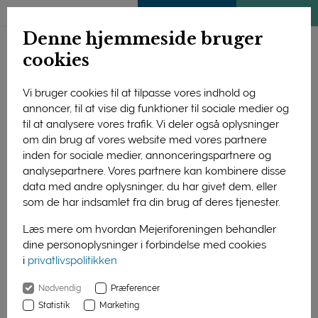
ENGLISH
MEDLEMSSIDE
KLIMATJEK
Denne hjemmeside bruger
cookies
Vi bruger cookies til at tilpasse vores indhold og
annoncer, til at vise dig funktioner til sociale medier og
til at analysere vores trafik. Vi deler også oplysninger
om din brug af vores website med vores partnere
inden for sociale medier, annonceringspartnere og
analysepartnere. Vores partnere kan kombinere disse
data med andre oplysninger, du har givet dem, eller
som de har indsamlet fra din brug af deres tjenester.
Læs mere om hvordan Mejeriforeningen behandler
dine personoplysninger i forbindelse med cookies
i
privatlivspolitikken
Forside
Nyheder
Nødvendig
Præferencer
Arla leverede i 2025 højeste afregning til andelshaverne
Statistik
Marketing
nogensinde