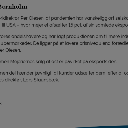
 Bornholm
idirektør Per Olesen, at pandemien har vanskeliggjort selska
til USA – hvor mejeriet afsætter 15 pct. af sin samlede ekspo
vores andelshavere og har lagt produktionen om til mere indus
supermarkeder. De ligger på et lavere prisniveau end forædle
Per Olesen.
 Mejeriernes salg af ost er påvirket på eksportsiden.
 men det hænder jævnligt, at kunder udsætter dem, efter at o
 direktør, Lars Staunsbæk.
k