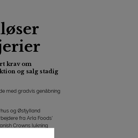
løser
erier
ørt krav om
tion og salg stadig
iode med gradvis genåbning
rhus og Østjylland
bejdere fra Arla Foods’
Danish Crowns lukning
 for lignende tilfælde på