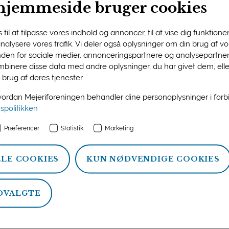
hjemmeside bruger cookies
sitiv COVID-19-prøve på Arla Foods’ mejeri i Hobro 10. augus
jeriet. Samtlige resultater var negative.
til at tilpasse vores indhold og annoncer, til at vise dig funktioner 
 er rigtig gode til at overholde hygiejnereglerne og passe på
 analysere vores trafik. Vi deler også oplysninger om din brug af 
Arla.
nden for sociale medier, annonceringspartnere og analysepartner
binere disse data med andre oplysninger, du har givet dem, ell
et
 brug af deres tjenester.
rierne og Nordex Food, hvor den seneste coronaudvikling h
rdan Mejeriforeningen behandler dine personoplysninger i for
dere om at overholde såvel sundhedsmyndighedernes anbefa
vspolitikken
r sket på Bornholms Andelsmejeri. Der har man desuden køb
Præferencer
Statistik
Marketing
ind et krav til møder, der varer over 15 minutter. Desuden h
LLE COOKIES
KUN NØDVENDIGE COOKIES
at det blev sat i bero sidst i juni – som løbende vurderer co
 mejeri.
tninger vi laver, kan vi ikke gardere os 100 procent. Desuden
DVALGTE
ffinde os med og holde gang i produktionen bedst muligt,” påp