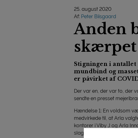
25. august 2020
Af:
Peter Biisgaard
Anden b
skærpet
Stigningen i antalle
mundbind og massete
er påvirket af COVID
Der var en, der var to, der
sendte en presset mejeribra
Hændelse 1: En voldsom væks
medvirkede til, at Arla val
kontorer i Viby J og Arla I
slagteriet i Ringsted i 14 d