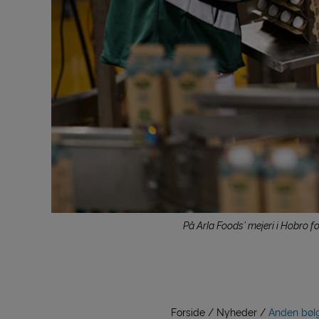
På Arla Foods’ mejeri i Hobro f
Forside
Nyheder
Anden bølg