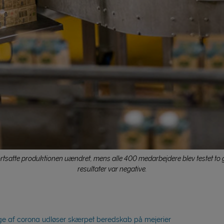
ortsatte produktionen uændret, mens alle 400 medarbejdere blev testet to
resultater var negative.
e af corona udløser skærpet beredskab på mejerier