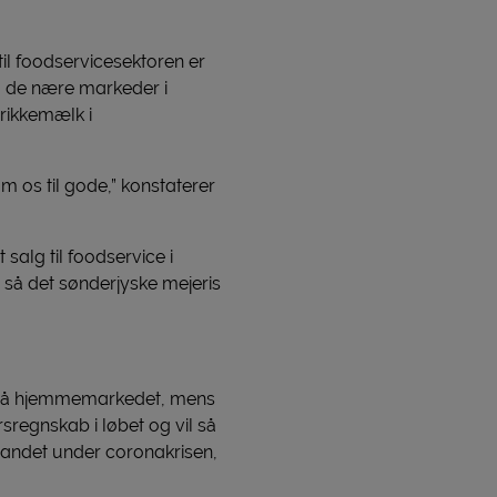
til foodservicesektoren er
il de nære markeder i
drikkemælk i
m os til gode,” konstaterer
salg til foodservice i
, så det sønderjyske mejeris
n på hjemmemarkedet, mens
sregnskab i løbet og vil så
landet under coronakrisen,