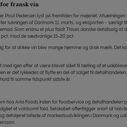
for fransk vin
 ser Poul Pedersen lyst på fremtiden for mejeriet. Afsætningen 
t før lukningen af Danmark 11. marts, og eksporten – særligt t
remad. Som endnu et plus faldt Thises danske detailsalg af 
pct. mod de sædvanlige 15-20 pct.
ankrig for at drikke vin blev mange hjemme og drak mælk. Det ko
ed igen efter at være blevet slået til tælling af et udeblevet 
n er det lykkedes at flytte en del af salget til detailhandelen
hold til samme tidspunkt sidste år.
om hos Arla Foods inden for foodservice og detailhandele
ået et voldsomt fald. Selskabet offentliggør snart sit halvår
og detaljeret billede af markedsudviklingen i Danmark og ud
ersson.