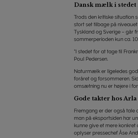
Dansk mælk i stedet 
Trods den kritiske situation
stort set tilbage på niveaue
Tyskland og Sverige – går f
sommerperioden kun ca. 10 
”I stedet for at tage til Fr
Poul Pedersen.
Naturmælk er ligeledes godt m
foråret og forsommeren. Side
omsætning nu er højere i for
Gode takter hos Arla
Fremgang er der også tale 
man på eksportsiden har undg
kunne give et mere konkret 
oplyser pressechef Åse And