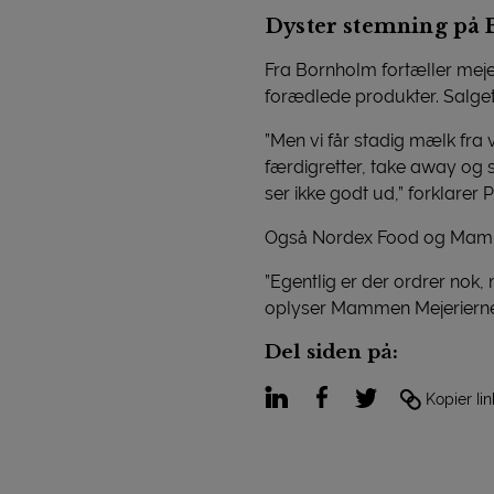
Dyster stemning på
Fra Bornholm fortæller mejer
forædlede produkter. Salget 
”Men vi får stadig mælk fra 
færdigretter, take away og 
ser ikke godt ud,” forklarer 
Også Nordex Food og Mammen
”Egentlig er der ordrer nok,
oplyser Mammen Mejeriernes
Del siden på:
LinkedIn
Facebook
Twitter
Kopier lin