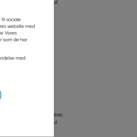
t, som medførte to test af
til sociale
 hinanden,” siger Åse
vores website med
e. Vores
er som de har
ar resulteret i en
bindelse med
linger som egne
t mundbind til
ar man genetableret et
ronasituationen og dens
 kan retningslinjerne ændres
eger Thises direktør, Poul