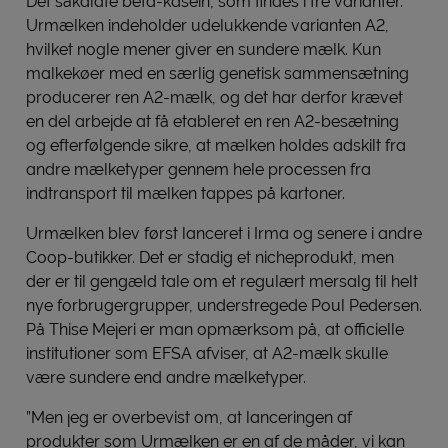
Det såkaldte beta-kasein, som findes i tre varianter.
Urmælken indeholder udelukkende varianten A2,
hvilket nogle mener giver en sundere mælk. Kun
malkekøer med en særlig genetisk sammensætning
producerer ren A2-mælk, og det har derfor krævet
en del arbejde at få etableret en ren A2-besætning
og efterfølgende sikre, at mælken holdes adskilt fra
andre mælketyper gennem hele processen fra
indtransport til mælken tappes på kartoner.
Urmælken blev først lanceret i Irma og senere i andre
Coop-butikker. Det er stadig et nicheprodukt, men
der er til gengæld tale om et regulært mersalg til helt
nye forbrugergrupper, understregede Poul Pedersen.
På Thise Mejeri er man opmærksom på, at officielle
institutioner som EFSA afviser, at A2-mælk skulle
være sundere end andre mælketyper.
”Men jeg er overbevist om, at lanceringen af
produkter som Urmælken er en af de måder, vi kan