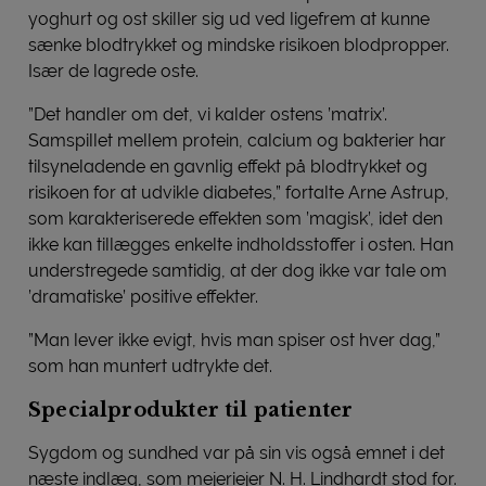
yoghurt og ost skiller sig ud ved ligefrem at kunne
sænke blodtrykket og mindske risikoen blodpropper.
Især de lagrede oste.
”Det handler om det, vi kalder ostens ’matrix’.
Samspillet mellem protein, calcium og bakterier har
tilsyneladende en gavnlig effekt på blodtrykket og
risikoen for at udvikle diabetes,” fortalte Arne Astrup,
som karakteriserede effekten som ’magisk’, idet den
ikke kan tillægges enkelte indholdsstoffer i osten. Han
understregede samtidig, at der dog ikke var tale om
’dramatiske’ positive effekter.
”Man lever ikke evigt, hvis man spiser ost hver dag,”
som han muntert udtrykte det.
Specialprodukter til patienter
Sygdom og sundhed var på sin vis også emnet i det
næste indlæg, som mejeriejer N. H. Lindhardt stod for.