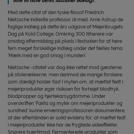
ikke vil have deres illusioner ødelagt.”
Med dette citat af den tyske filosof Friedrich
Nietzsche indledte professor dr.med. Arne Astrup de
faglige indlæg på dette års udgave af Mejeribrugets
Dag på Kold College. Omkring 300 tilhørere var
onsdag eftermiddag på plads i festsalen for at høre
fem meget forskellige indlæg under det fælles tema
’Mælk med en god smag i munden’.
Nietzsche -citatet var dog ikke rettet mod gæsterne
på stolerækkerne, men derimod de mange forskere,
som stædigt holder fast i myten om, at mættet fedt i
mejeriprodukter øger risikoen for forhøjet blodtryk,
blodpropper og hjertekarsygdomme. Under
overskriften ’Fakta og myter om mejeriprodukter og
sundhed’ kunne ernæringsprofessoren dokumentere,
at der efterhånden er solid evidens for, at mættet fedt
i mejeriprodukter ikke har de frygtede sideeffekter.
Snarere tværtimod. Fermenterede produkter som