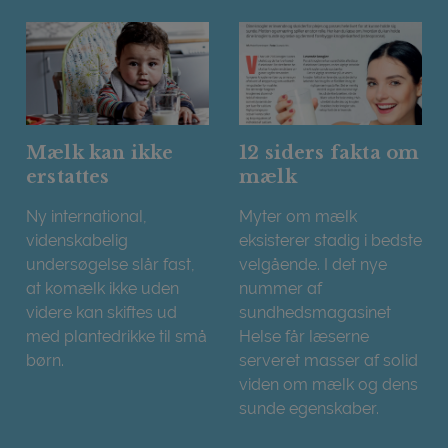
Mælk kan ikke
12 siders fakta om
erstattes
mælk
Ny international,
Myter om mælk
videnskabelig
eksisterer stadig i bedste
undersøgelse slår fast,
velgående. I det nye
at komælk ikke uden
nummer af
videre kan skiftes ud
sundhedsmagasinet
med plantedrikke til små
Helse får læserne
børn.
serveret masser af solid
Mælk kan ikke erstattes
viden om mælk og dens
sunde egenskaber.
12 siders fakta om mælk