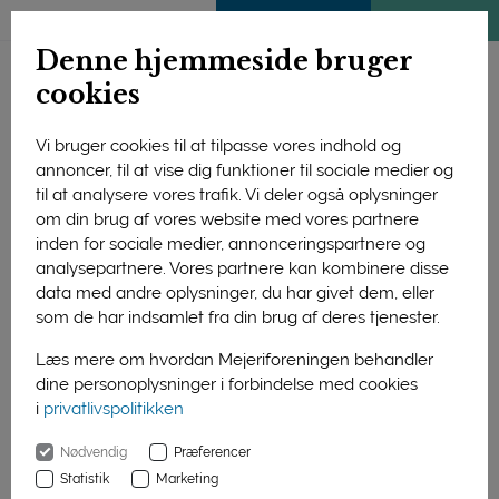
ENGLISH
MEDLEMSSIDE
KLIMATJEK
Denne hjemmeside bruger
cookies
Vi bruger cookies til at tilpasse vores indhold og
annoncer, til at vise dig funktioner til sociale medier og
til at analysere vores trafik. Vi deler også oplysninger
om din brug af vores website med vores partnere
inden for sociale medier, annonceringspartnere og
analysepartnere. Vores partnere kan kombinere disse
data med andre oplysninger, du har givet dem, eller
Foto: Produktionsdirektør Søren Jensen bød de mange 
som de har indsamlet fra din brug af deres tjenester.
tilhørere velkommen til foredragsrækken 'Mælk med en god 
smag i munden' under Mejeribrugets Dag 2018.
Læs mere om hvordan Mejeriforeningen behandler
dine personoplysninger i forbindelse med cookies
Produktionsdirektør Søren Jensen bød de mange tilhørere
i
privatlivspolitikken
velkommen til foredragsrækken 'Mælk med en god smag i
munden' under Mejeribrugets Dag 2018.
Nødvendig
Præferencer
Statistik
Marketing