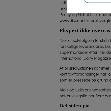
Lidl var ikke sen til at føl
prisfald på fire centrale 
Penny og Netto) ikke ændred
www.discounter-preisvergle
Ekspert ikke overras
”Der er selvfølgelig forskel
forskellige leverandører. De
supermarkeder efter, når de 
International Dairy Magazin
At prisreduktionen kommer n
kontraktforhandlinger har 
som er pressede på grund a
Aldis og Lidls prisnedsætt
betænkningstid har flere d
Del siden på: