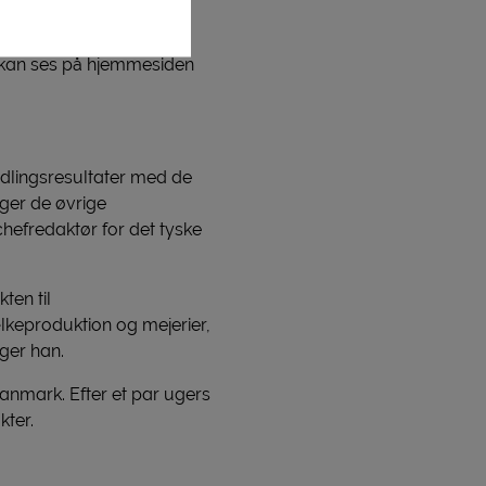
noncerede tilsvarende
e store kæder (Edeka,
r kan ses på hjemmesiden
andlingsresultater med de
lger de øvrige
chefredaktør for det tyske
ten til
lkeproduktion og mejerier,
ger han.
anmark. Efter et par ugers
ter.