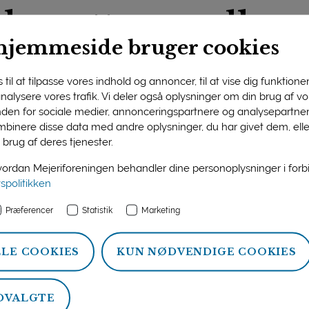
nker atter mælkep
hjemmeside bruger cookies
til at tilpasse vores indhold og annoncer, til at vise dig funktioner 
 analysere vores trafik. Vi deler også oplysninger om din brug af 
countkæden udnytter stærk
nden for sociale medier, annonceringspartnere og analysepartner
osition på presset tysk mejer
binere disse data med andre oplysninger, du har givet dem, ell
 brug af deres tjenester.
etailhandelspriser under pres. Efter at have afsluttet de halvå
rdan Mejeriforeningen behandler dine personoplysninger i for
ne Aldi Süd og Aldi Nord den 5. november annoncere en pris
vspolitikken
T-kvalitet.
Præferencer
Statistik
Marketing
tændige virksomheder med et samarbejde omkring visse var
jemmemarked og resten af verden. De er dog ikke gået lige lan
LLE COOKIES
KUN NØDVENDIGE COOKIES
rd har således kun nedsat de to anførte produkter, mens Ald
r samt andre mejeriprodukter som kondenseret kaffemælk, 
DVALGTE