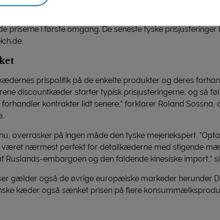
ge efter de to konkurrenter, idet kæden allerede dagen efter an
mejeriprodukter. Det samme gjaldt REWE-kæden, mens de øvrig
e priserne i første omgang. De seneste tyske prisjusteringe
ich.de.
ket
 i kædernes prispolitik på de enkelte produkter og deres forh
 rene discountkæder starter typisk prisjusteringerne, og så fø
forhandler kontrakter lidt senere,” forklarer Roland Sossna, 
e.
u, overrasker på ingen måde den tyske mejeriekspert. ”Optak
jo været nærmest perfekt for detailkæderne med stigende mæ
f Ruslands-embargoen og den faldende kinesiske import,” si
elser gælder også de øvrige europæiske markeder herunder D
anske kæder også sænket prisen på flere konsummælksproduk