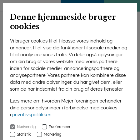
ENGLISH
MEDLEMSSIDE
KLIMATJEK
Denne hjemmeside bruger
cookies
Vi bruger cookies til at tilpasse vores indhold og
annoncer, til at vise dig funktioner til sociale medier og
til at analysere vores trafik. Vi deler også oplysninger
om din brug af vores website med vores partnere
inden for sociale medier, annonceringspartnere og
analysepartnere. Vores partnere kan kombinere disse
data med andre oplysninger, du har givet dem, eller
som de har indsamlet fra din brug af deres tjenester.
Læs mere om hvordan Mejeriforeningen behandler
dine personoplysninger i forbindelse med cookies
i
privatlivspolitikken
Forside
Nyheder
Nødvendig
Præferencer
Åbent Landbrug sætter klimaet i højsædet
Statistik
Marketing