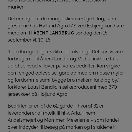
marken.
Det er nogle af de mange klimavenlige tiltag, som
gæsterne hos Højlund Agro I/S ved Esbjerg kan høre
mere om til
søndag den 15.
ÅBENT LANDBRUG
september kl. 10-16.
”I landbruget tager vi klimaet alvorligt. Det kan vi vise
forbrugerne til Åbent Landbrug. Ved at invitere folk
ud at se hvad vi laver på vores bedrifter, kan vi give
dem en god oplevelse, gøre op med en masse myter
og fordomme samt bygge bro mellem land og by,”
forklarer Laust Bendix, mælkeproducent med 370
jerseykøer på Højlund Agro.
Bedriften er en af de 62 gårde – hvoraf 31 er
leverandører af mælk til hhv. Arla, Them
Andelsmejeri og Mammen Mejerierne – som landet
over indbyder til besøg på marken og i staldene til