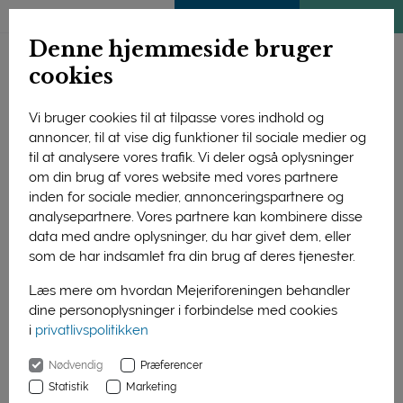
ENGLISH
MEDLEMSSIDE
KLIMATJEK
Denne hjemmeside bruger
cookies
Vi bruger cookies til at tilpasse vores indhold og
annoncer, til at vise dig funktioner til sociale medier og
til at analysere vores trafik. Vi deler også oplysninger
om din brug af vores website med vores partnere
inden for sociale medier, annonceringspartnere og
analysepartnere. Vores partnere kan kombinere disse
data med andre oplysninger, du har givet dem, eller
som de har indsamlet fra din brug af deres tjenester.
Læs mere om hvordan Mejeriforeningen behandler
dine personoplysninger i forbindelse med cookies
I Mælkemissionen fungerer læge Christen Ravn som
i
privatlivspolitikken
humørfyldt turguide rundt i kroppens forskellige funktioner.
Nødvendig
Præferencer
Statistik
Marketing
Forside
Nyheder
8.000 elever deltog i Mælkemissionen