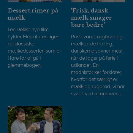
Dessert rimer på
’Frisk, dansk
mælk
mælk smager
bare bedre’
I en række nye film
hylder Mejeriforeningen
Postevand, rugbrød og
de klassiske
mælk er de tre ting,
mælkedesserter, som er
danskerne savner mest,
i fare for at gå i
når de tager på ferie i
glemmebogen.
udlandet. En
Dessert rimer på mælk
madhistoriker forklarer,
hvorfor det særligt er
mælk og rugbrød, vi har
svært ved at undvære.
’Frisk, dansk mælk smager b