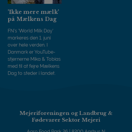
’Ikke mere mælk’
på Mælkens Dag
FN’s ’World Milk Day’
markeres den 1. juni
over hele verden. I
Danmark er YouTube-
stjernerne Mika & Tobias
med til at fejre Mælkens
Dag to steder i landet.
’Ikke mere mælk’ på Mælkens Dag
Mejeriforeningen og Landbrug &
Fødevarer Sektor Mejeri
Agro Food Park 26 | 8200 Aarhus N