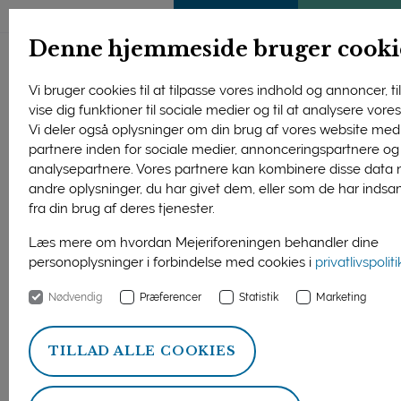
ENGLISH
MEDLEMSSIDE
KLIMATJEK
Denne hjemmeside bruger cooki
Vi bruger cookies til at tilpasse vores indhold og annoncer, til
vise dig funktioner til sociale medier og til at analysere vores 
Vi deler også oplysninger om din brug af vores website med
partnere inden for sociale medier, annonceringspartnere og
analysepartnere. Vores partnere kan kombinere disse data
andre oplysninger, du har givet dem, eller som de har indsa
fra din brug af deres tjenester.
Læs mere om hvordan Mejeriforeningen behandler dine
personoplysninger i forbindelse med cookies i
privatlivspolit
Nødvendig
Præferencer
Statistik
Marketing
Thise Mejeris omsætning er siden 2020 steget fra 1,158 mio.
kr. til 1,481 mio. kr. i 2024, viser et netop offentliggjort
TILLAD ALLE COOKIES
årsregnskab fra andelsemejeriet. (Foto: Thise Mejeri)