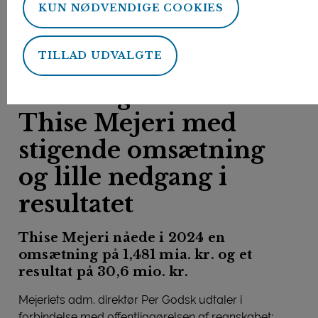
KUN NØDVENDIGE COOKIES
Forside
Nyheder
2024-regnskab fra Thise Mejeri_Overskud på 30,6 mio. kr.
TILLAD UDVALGTE
19. marts 2025
Af: PRESSEMEDDELELSE
2024-regnskab fra
Thise Mejeri med
stigende omsætning
og lille nedgang i
resultatet
Thise Mejeri nåede i 2024 en
omsætning på 1,481 mia. kr. og et
resultat på 30,6 mio. kr.
Mejeriets adm. direktør Per Godsk udtaler i
forbindelse med offentliggørelsen af regnskabet: