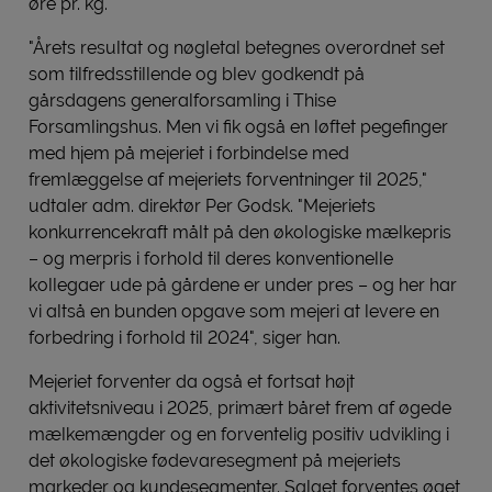
øre pr. kg.
"Årets resultat og nøgletal betegnes overordnet set
som tilfredsstillende og blev godkendt på
gårsdagens generalforsamling i Thise
Forsamlingshus. Men vi fik også en løftet pegefinger
med hjem på mejeriet i forbindelse med
fremlæggelse af mejeriets forventninger til 2025,"
udtaler adm. direktør Per Godsk. "Mejeriets
konkurrencekraft målt på den økologiske mælkepris
– og merpris i forhold til deres konventionelle
kollegaer ude på gårdene er under pres – og her har
vi altså en bunden opgave som mejeri at levere en
forbedring i forhold til 2024", siger han.
Mejeriet forventer da også et fortsat højt
aktivitetsniveau i 2025, primært båret frem af øgede
mælkemængder og en forventelig positiv udvikling i
det økologiske fødevaresegment på mejeriets
markeder og kundesegmenter. Salget forventes øget