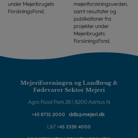
under Mejeribrugets
mejeriforskningsverden,
ForskningsFond.
samt resultater og
Igangværende projekter
publikationer fra
projekter under
Mejeribrugets
ForskningsFond.
Mejeriforskningsnyt
Mejeriforeningen og Landbrug &
Fødevarer Sektor Mejeri
Agro Food Park 26 | 8200 Aarhus N
ddb@mejeri.dk
+45 8731 2000
L&F
+45 3339 4000