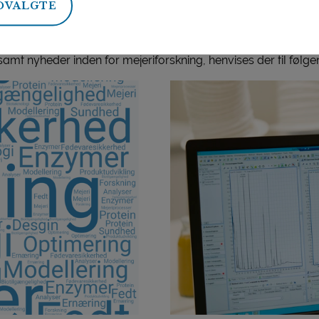
DVALGTE
t nyheder inden for mejeriforskning, henvises der til følgen