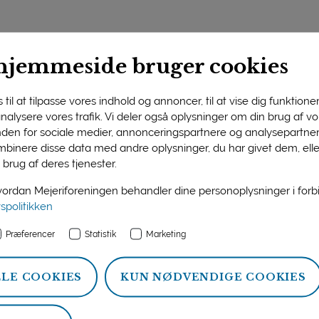
lse
Forskning
Afsluttede projekter
Teknologi
2009
hjemmeside bruger cookies
til at tilpasse vores indhold og annoncer, til at vise dig funktioner 
 analysere vores trafik. Vi deler også oplysninger om din brug af 
 læses om de projekter, der blev afsluttet i 
nden for sociale medier, annonceringspartnere og analysepartner
binere disse data med andre oplysninger, du har givet dem, ell
 brug af deres tjenester.
rdan Mejeriforeningen behandler dine personoplysninger i for
New antioxidant strategies for
vspolitikken
r
consumer health and food quality
(FOODANTIOX)
Præferencer
Statistik
Marketing
Læs mere om projektet
HER.
LLE COOKIES
KUN NØDVENDIGE COOKIES