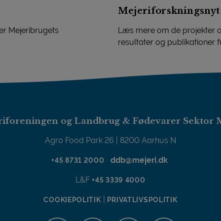
Mejeriforskningsnyt
r Mejeribrugets
Læs mere om de projekter og
resultater og publikationer 
Mejeriforskningsnyt
iforeningen og Landbrug & Fødevarer Sektor 
Agro Food Park 26 | 8200 Aarhus N
ddb@mejeri.dk
+45 8731 2000
L&F
+45 3339 4000
|
COOKIEPOLITIK
PRIVATLIVSPOLITIK