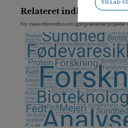
TILLAD U
Relateret indhold
For mere information om igangværende projekter sam