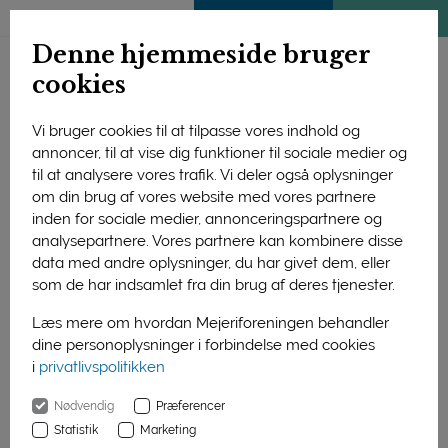
ENGLISH
MEDLEMSSIDE
KLIMATJEK
Denne hjemmeside bruger
cookies
Vi bruger cookies til at tilpasse vores indhold og
annoncer, til at vise dig funktioner til sociale medier og
Forside
Forskning og uddannelse
Forskning
til at analysere vores trafik. Vi deler også oplysninger
Afsluttede projekter
Teknologi
2007
om din brug af vores website med vores partnere
Elektronisk næse til hurtig detektion af mikrobiel kvalitet af
inden for sociale medier, annonceringspartnere og
ost
analysepartnere. Vores partnere kan kombinere disse
data med andre oplysninger, du har givet dem, eller
Elektronisk næse til
som de har indsamlet fra din brug af deres tjenester.
hurtig detektion af
Læs mere om hvordan Mejeriforeningen behandler
mikrobiel kvalitet af
dine personoplysninger i forbindelse med cookies
i
privatlivspolitikken
ost
Nødvendig
Præferencer
Statistik
Marketing
Projektets formål var at udvikle og