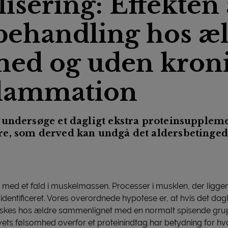
sering: Effekten 
ehandling hos æ
d og uden kronis
flammation
 undersøge et dagligt ekstra proteinsupplem
e, som derved kan undgå det aldersbetingede
 med et fald i muskelmassen. Processer i musklen, der ligger 
 identificeret. Vores overordnede hypotese er, at hvis det da
skes hos ældre sammenlignet med en normalt spisende grup
ts følsomhed overfor et proteinindtag har betydning for hv