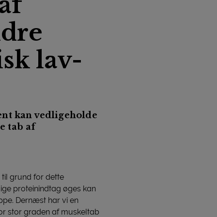
af
ldre
k lav-
ent kan vedligeholde
 tab af
til grund for dette
glige proteinindtag øges kan
pe. Dernæst har vi en
or stor graden af muskeltab