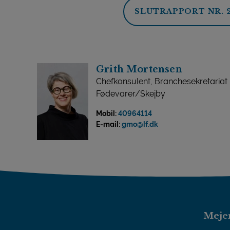
SLUTRAPPORT NR. 2
Grith Mortensen
Chefkonsulent, Branchesekretariat
Fødevarer/Skejby
Mobil:
40964114
E-mail:
gmo@lf.dk
Mejer