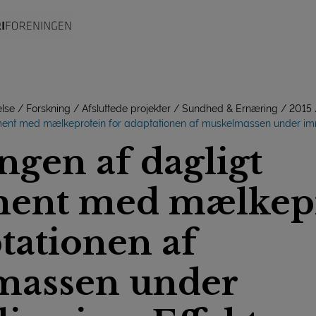
lse
Forskning
Afsluttede projekter
Sundhed & Ernæring
2015
ment med mælkeprotein for adaptationen af muskelmassen under imm
ngen af dagligt
ment med mælkep
tationen af
massen under