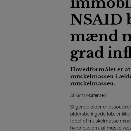
immobili
NSAID b
mænd me
grad in
Hovedformålet er at
muskelmassen i ældr
muskelmassen.
Af: Grith Mortensen
Stigende alder er associeret
aldersbetingede tab, er ikke
tabet af muskelmasse mind
hypotese om, at muskelvæve