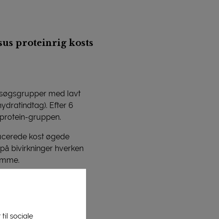
sus proteinrig kosts
orsøgsgrupper med lavt
hydratindtag). Efter 6
vprotein-gruppen.
educerede kost øgede
på bivirkninger hverken
domme.
til sociale