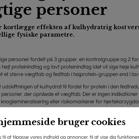
tige personer
r kortlægge effekten af kulhydratrig kost ver
ellige fysiske parametre.
tige personer fordelt på 3 grupper, en kontrolgruppe og 2 f
øjt proteinindtag og lavt proteinindtag (det vil sige høje kul
 et større vægttab og fedttab i højprotein-gruppen end i la
t udskiftningen af kulhydrat til fordel for protein i den fedtr
personer, der opnåede et vægttab. Der er ingen indikationer 
, knoglemineralisering eller risikomarkører for hjertekarsyg
hjemmeside bruger cookies
til at tilpasse vores indhold og annoncer, til at vise dig funktioner 