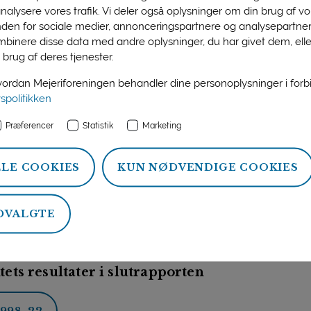
 analysere vores trafik. Vi deler også oplysninger om din brug af 
nden for sociale medier, annonceringspartnere og analysepartner
giftsfonden
binere disse data med andre oplysninger, du har givet dem, ell
 brug af deres tjenester.
 1
rdan Mejeriforeningen behandler dine personoplysninger i for
ber 1998
vspolitikken
Præferencer
Statistik
Marketing
for Human Ernæring
LLE COOKIES
KUN NØDVENDIGE COOKIES
inge Skov, KVL - Institut for Human Ernæring
DVALGTE
ts resultater i slutrapporten