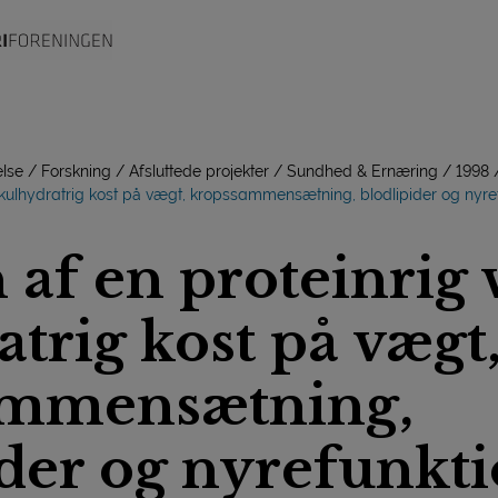
lse
Forskning
Afsluttede projekter
Sundhed & Ernæring
1998
s kulhydratrig kost på vægt, kropssammensætning, blodlipider og nyr
 af en proteinrig 
trig kost på vægt
ammensætning,
ider og nyrefunkt