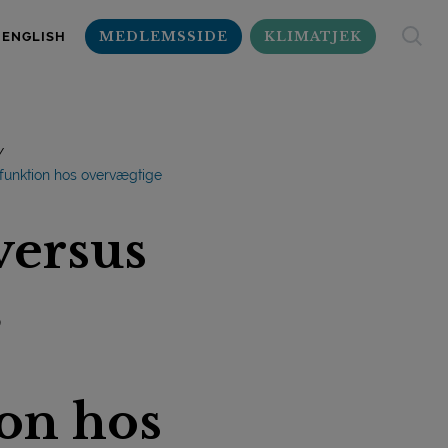
MEDLEMSSIDE
KLIMATJEK
ENGLISH
efunktion hos overvægtige
versus
,
ion hos