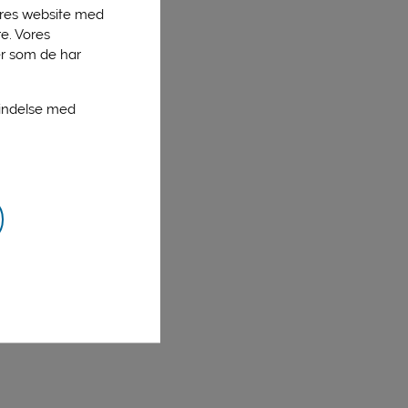
vores website med
e. Vores
er som de har
bindelse med