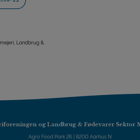
998-22
 mejeri, Landbrug &
iforeningen og Landbrug & Fødevarer Sektor 
Agro Food Park 26 | 8200 Aarhus N