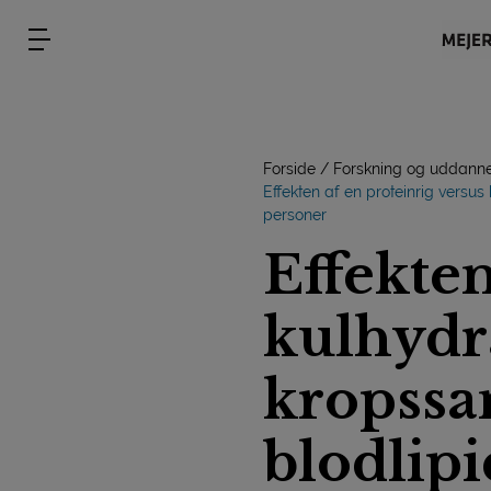
Forside
Forskning og uddanne
Effekten af en proteinrig versu
personer
Effekten
kulhydra
kropss
blodlip