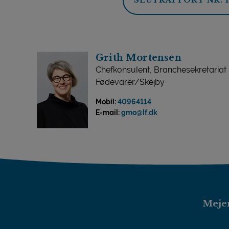
SLUTRAPPORT NR. 1
Grith Mortensen
Chefkonsulent, Branchesekretariat
Fødevarer/Skejby
Mobil:
40964114
E-mail:
gmo@lf.dk
Mejer