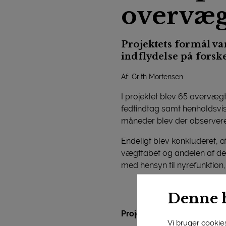
overvæg
Projektets formål va
indflydelse på forsk
Af: Grith Mortensen
I projektet blev 65 overvæg
fedtindtag samt henholdsvis h
måneder blev der observeret
Endeligt blev konkluderet, a
vægttabet og andelen af de 
med hensyn til nyrefunktion
Denne 
Projekt:
1994 - 1997
Vi bruger cookies 