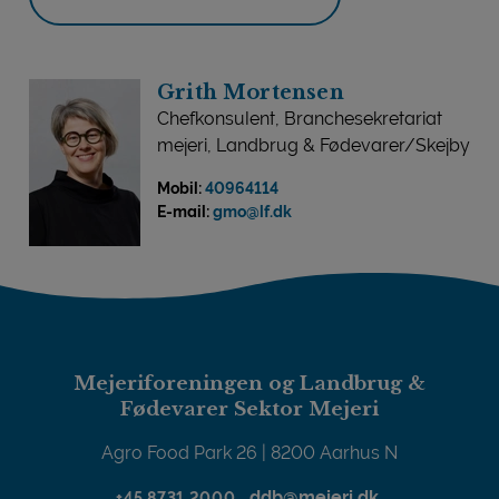
Grith Mortensen
Chefkonsulent, Branchesekretariat
mejeri, Landbrug & Fødevarer/Skejby
Mobil:
40964114
E-mail:
gmo@lf.dk
Mejeriforeningen og Landbrug &
Fødevarer Sektor Mejeri
Agro Food Park 26 | 8200 Aarhus N
ddb@mejeri.dk
+45 8731 2000