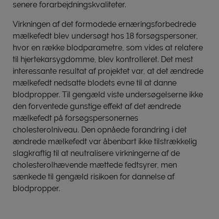
senere forarbejdningskvaliteter.
Virkningen af det formodede ernæringsforbedrede
mælkefedt blev undersøgt hos 18 forsøgspersoner,
hvor en række blodparametre, som vides at relatere
til hjertekarsygdomme, blev kontrolleret. Det mest
interessante resultat af projektet var, at det ændrede
mælkefedt nedsatte blodets evne til at danne
blodpropper. Til gengæld viste undersøgelserne ikke
den forventede gunstige effekt af det ændrede
mælkefedt på forsøgspersonernes
cholesterolniveau. Den opnåede forandring i det
ændrede mælkefedt var åbenbart ikke tilstrækkelig
slagkraftig til at neutralisere virkningerne af de
cholesterolhævende mættede fedtsyrer, men
sænkede til gengæld risikoen for dannelse af
blodpropper.