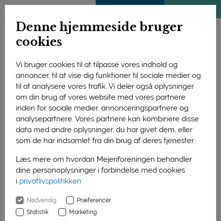
ENGLISH
MEDLEMSSIDE
KLIMATJEK
Denne hjemmeside bruger
cookies
Vi bruger cookies til at tilpasse vores indhold og
annoncer, til at vise dig funktioner til sociale medier og
Forside
Forskning og uddannelse
Forskning
til at analysere vores trafik. Vi deler også oplysninger
Afsluttede projekter
Sundhed & Ernæring
1995
om din brug af vores website med vores partnere
Ernæringsmæssig optimering af mælkefedt
inden for sociale medier, annonceringspartnere og
analysepartnere. Vores partnere kan kombinere disse
Ernæringsmæssig
data med andre oplysninger, du har givet dem, eller
optimering af
som de har indsamlet fra din brug af deres tjenester.
mælkefedt
Læs mere om hvordan Mejeriforeningen behandler
dine personoplysninger i forbindelse med cookies
i
privatlivspolitikken
Projektets formål var at kortlægge
mulighederne for at lave
Nødvendig
Præferencer
ernæringsgunstige ændringer på
Statistik
Marketing