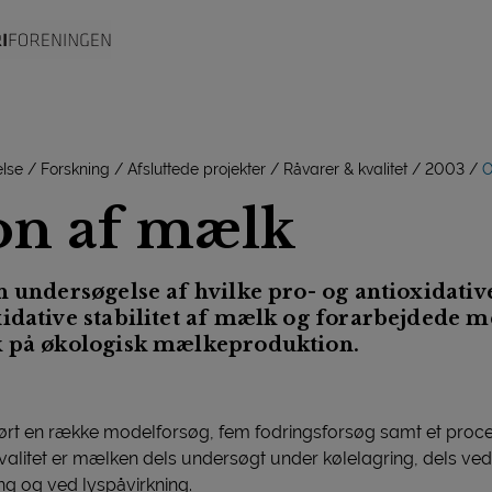
lse
Forskning
Afsluttede projekter
Råvarer & kvalitet
2003
O
on af mælk
n undersøgelse af hvilke pro- og antioxidativ
idative stabilitet af mælk og forarbejdede m
k på økologisk mælkeproduktion.
udført en række modelforsøg, fem fodringsforsøg samt et proc
kvalitet er mælken dels undersøgt under kølelagring, dels ve
g og ved lyspåvirkning.