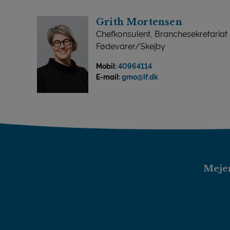
Grith Mortensen
Chefkonsulent, Branchesekretariat
Fødevarer/Skejby
Mobil:
40964114
E-mail:
gmo@lf.dk
Mejer