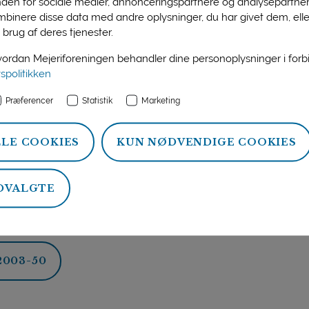
æsentationer
nden for sociale medier, annonceringspartnere og analysepartner
binere disse data med andre oplysninger, du har givet dem, ell
Food Chemistry (2001) 49, 6, 2998-3003.
 brug af deres tjenester.
Food Chemistry (2000) 18, 5588-5592.
rdan Mejeriforeningen behandler dine personoplysninger i for
vspolitikken
, 256-258.
Præferencer
Statistik
Marketing
ensory Analysis and Chemical Analysis of Xidative Changes i
LLE COOKIES
KUN NØDVENDIGE COOKIES
DVALGTE
ts resultater i slutrapporten
2003-50