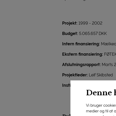
Projekt:
1999 - 2002
Budget:
5.065.657 DKK
Intern finansiering:
Mælkea
Ekstern finansiering:
FØTEK
Afslutningsrapport:
Marts 
Projektleder:
Leif Skibsted
Institution:
KVL, Mejeri- og 
Denne 
Vi bruger cookies 
medier og til at