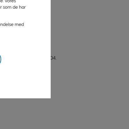
e. Vores
er som de har
bindelse med
n Milk (2006) 89; 495-504.