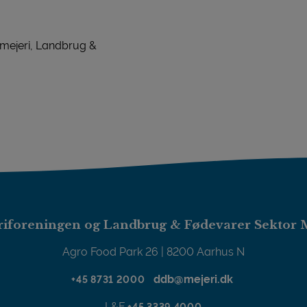
 mejeri, Landbrug &
iforeningen og Landbrug & Fødevarer Sektor 
Agro Food Park 26 | 8200 Aarhus N
ddb@mejeri.dk
+45 8731 2000
L&F