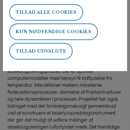
beskrivelse som omfatter
TILLAD ALLE COOKIES
sammenhængen mellem mælkegelens
rumlige struktur og dens
konsistensegenskaber.
KUN NØDVENDIGE COOKIES
Af: Grith Mortensen
Ved hjælp af lysspredning, røntgendiffraktion,
TILLAD UDVALGTE
elektronmikroskopi og neutronspredning, har det
været muligt at følge den indledende
løbekoaguleringsproces. Der er opstillet
computermodeller med hensyn til indflydelse fra
temperatur, interaktioner mellem micellerne,
flokkulationsprocessen, dannelse af fraktalstrukturer
og hele dynamikken i processen. Projektet har også
bidraget med det forskningsmæssigt gennembrud
ved at konstruere et laserlysspredningsinstrument,
der gør det muligt at udføre målinger af
løbekoaguleringen i ufortyndet mælk. Det fremtidige