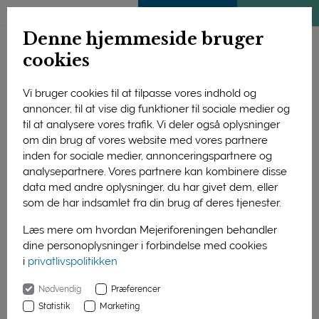
ENGLISH
MEDLEMSSIDE
KLIMATJEK
Denne hjemmeside bruger
cookies
Vi bruger cookies til at tilpasse vores indhold og
annoncer, til at vise dig funktioner til sociale medier og
Forside
Forskning og uddannelse
Forskning
til at analysere vores trafik. Vi deler også oplysninger
Afsluttede projekter
Råvarer & kvalitet
1998
om din brug af vores website med vores partnere
Kaseiners geldannelse
inden for sociale medier, annonceringspartnere og
analysepartnere. Vores partnere kan kombinere disse
Kaseiners geldannelse
data med andre oplysninger, du har givet dem, eller
som de har indsamlet fra din brug af deres tjenester.
Formålet med projektet har været at
Læs mere om hvordan Mejeriforeningen behandler
”se” kaseinmicellernes grundlæggende
dine personoplysninger i forbindelse med cookies
koagulering i relation til enzymatisk
i
privatlivspolitikken
reaktion for derved at kunne give en
fysiskkemisk beskrivelse af de
Nødvendig
Præferencer
teknologiske parametres indflydelse på
Statistik
Marketing
koagulering med osteløbe. En