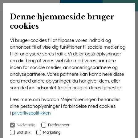
ENGLISH
MEDLEMSSIDE
KLIMATJEK
Denne hjemmeside bruger
cookies
Vi bruger cookies til at tilpasse vores indhold og
annoncer, til at vise dig funktioner til sociale medier og
Forside
Forskning og uddannelse
Forskning
til at analysere vores trafik. Vi deler også oplysninger
Afsluttede projekter
Fødevaresikkerhed
2016
om din brug af vores website med vores partnere
Modningsforløbet i ostekorn
inden for sociale medier, annonceringspartnere og
analysepartnere. Vores partnere kan kombinere disse
Modningsforløbet i
data med andre oplysninger, du har givet dem, eller
ostekorn
som de har indsamlet fra din brug af deres tjenester.
Læs mere om hvordan Mejeriforeningen behandler
Formålet med dette projekt er at
dine personoplysninger i forbindelse med cookies
udvikle metoder til at kontrollere
i
privatlivspolitikken
modningsprocessen uafhængigt af
Nødvendig
Præferencer
syrningsfasen ved kontrol af
Statistik
Marketing
starterkulturens sammensætning.