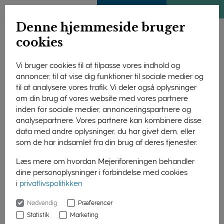
ENGLISH
MEDLEMSSIDE
KLIMATJEK
Denne hjemmeside bruger
cookies
Vi bruger cookies til at tilpasse vores indhold og
annoncer, til at vise dig funktioner til sociale medier og
Forside
Forskning og uddannelse
Forskning
til at analysere vores trafik. Vi deler også oplysninger
Afsluttede projekter
Fødevaresikkerhed
2006
om din brug af vores website med vores partnere
Karakterisering og optimering af gærs etablering og vækst
inden for sociale medier, annonceringspartnere og
på overflademodnede oste
analysepartnere. Vores partnere kan kombinere disse
data med andre oplysninger, du har givet dem, eller
Karakterisering og
som de har indsamlet fra din brug af deres tjenester.
optimering af gærs
Læs mere om hvordan Mejeriforeningen behandler
etablering og vækst på
dine personoplysninger i forbindelse med cookies
i
privatlivspolitikken
overflademodnede
Nødvendig
Præferencer
oste
Statistik
Marketing