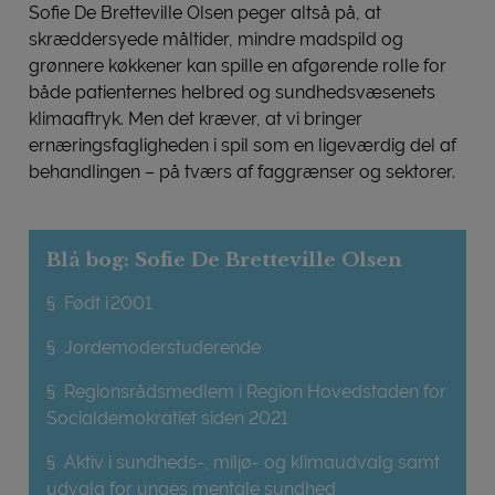
Sofie De Bretteville Olsen peger altså på, at
skræddersyede måltider, mindre madspild og
grønnere køkkener kan spille en afgørende rolle for
både patienternes helbred og sundhedsvæsenets
klimaaftryk. Men det kræver, at vi bringer
ernæringsfagligheden i spil som en ligeværdig del af
behandlingen – på tværs af faggrænser og sektorer.
Blå bog: Sofie De Bretteville Olsen
§ Født i 2001
§ Jordemoderstuderende
§ Regionsrådsmedlem i Region Hovedstaden for
Socialdemokratiet siden 2021
§ Aktiv i sundheds-, miljø- og klimaudvalg samt
udvalg for unges mentale sundhed