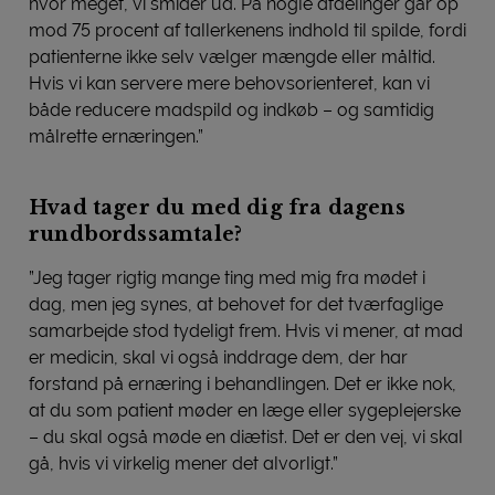
hvor meget, vi smider ud. På nogle afdelinger går op
mod 75 procent af tallerkenens indhold til spilde, fordi
patienterne ikke selv vælger mængde eller måltid.
Hvis vi kan servere mere behovsorienteret, kan vi
både reducere madspild og indkøb – og samtidig
målrette ernæringen.”
Hvad tager du med dig fra dagens
rundbordssamtale?
”Jeg tager rigtig mange ting med mig fra mødet i
dag, men jeg synes, at behovet for det tværfaglige
samarbejde stod tydeligt frem. Hvis vi mener, at mad
er medicin, skal vi også inddrage dem, der har
forstand på ernæring i behandlingen. Det er ikke nok,
at du som patient møder en læge eller sygeplejerske
– du skal også møde en diætist. Det er den vej, vi skal
gå, hvis vi virkelig mener det alvorligt.”