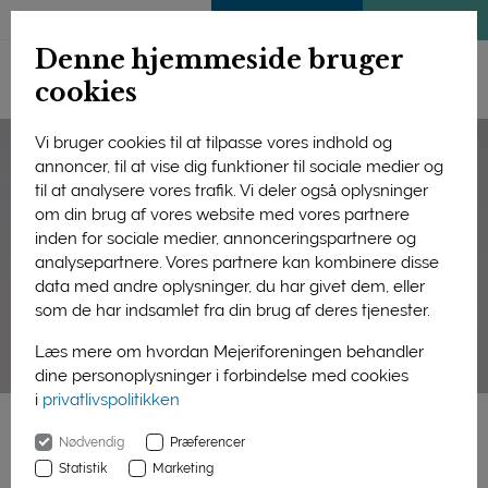
ENGLISH
MEDLEMSSIDE
KLIMATJEK
Denne hjemmeside bruger
cookies
Vi bruger cookies til at tilpasse vores indhold og
annoncer, til at vise dig funktioner til sociale medier og
til at analysere vores trafik. Vi deler også oplysninger
om din brug af vores website med vores partnere
inden for sociale medier, annonceringspartnere og
analysepartnere. Vores partnere kan kombinere disse
data med andre oplysninger, du har givet dem, eller
som de har indsamlet fra din brug af deres tjenester.
Læs mere om hvordan Mejeriforeningen behandler
dine personoplysninger i forbindelse med cookies
i
privatlivspolitikken
Nødvendig
Præferencer
Forside
Nyhedsbreve: bæredygtighed i mejeribruget
Statistik
Marketing
Interview med Sofie De Bretteville Olsen (A): mad som