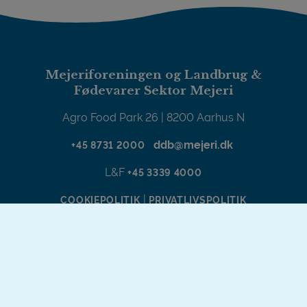
Mejeriforeningen og Landbrug &
Fødevarer Sektor Mejeri
Agro Food Park 26 | 8200 Aarhus N
ddb@mejeri.dk
+45 8731 2000
L&F
+45 3339 4000
|
COOKIEPOLITIK
PRIVATLIVSPOLITIK