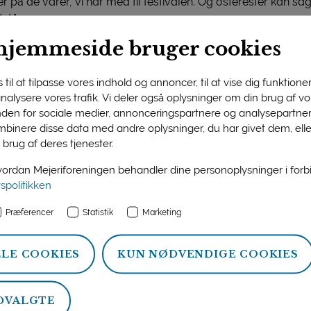
på de varer, vi har med til festivalen. Og osterester kan sa
t.”
hjemmeside bruger cookies
nemmelse”
ne og Thise Mejeri holder til i et nyt Food Festival-område 
en klimavenlig tallerken … så kom og få inspiration til nemme
til at tilpasse vores indhold og annoncer, til at vise dig funktioner 
valens hjemmeside.
 analysere vores trafik. Vi deler også oplysninger om din brug af 
nden for sociale medier, annonceringspartnere og analysepartner
er leveres inspirationen i et samtale- og køkkentelt. Tidl
binere disse data med andre oplysninger, du har givet dem, ell
or Livet linsedeller med hvid ost og kærnemælk, mens Pure Da
 brug af deres tjenester.
rgi med danske bælgfrugter og oste’.
rdan Mejeriforeningen behandler dine personoplysninger i for
vspolitikken
Præferencer
Statistik
Marketing
LLE COOKIES
KUN NØDVENDIGE COOKIES
DVALGTE