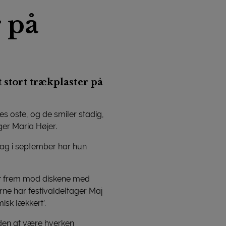
 på
 stort trækplaster på
ores oste, og de smiler stadig,
ger Maria Højer.
rdag i september har hun
mt frem mod diskene med
e har festivaldeltager Maj
isk lækkert’.
uden at være hverken