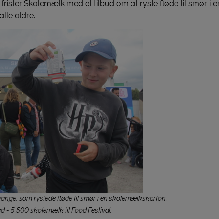
t frister Skolemælk med et tilbud om at ryste fløde til smør i
alle aldre.
ange, som rystede fløde til smør i en skolemælkskarton.
med - 5.500 skolemælk til Food Festival.