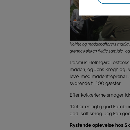
Kokke og maddebattørers madlavn
grønne køkken fyldte samtale- og 
Rasmus Holmgård, osteekspe
maden, og Jens Krogh og Ja
leve’ med madentreprenør Jul
svarende til 100 gæster.
Efter kokkerierne smager I
”Det er en rigtig god kombi
god, salt smag. Jeg kan godt 
Rystende oplevelse hos S