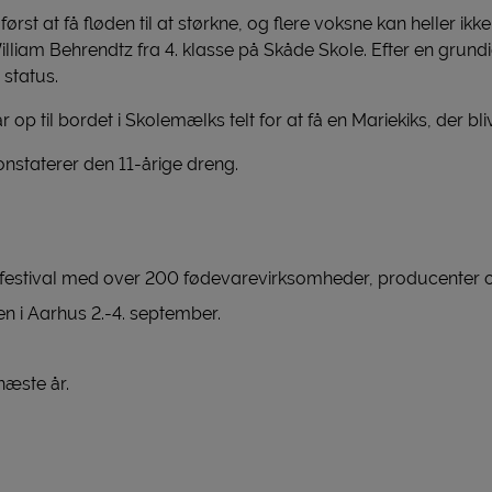
t at få fløden til at størkne, og flere voksne kan heller ikke 
iam Behrendtz fra 4. klasse på Skåde Skole. Efter en grundi
 status.
år op til bordet i Skolemælks telt for at få en Mariekiks, der b
nstaterer den 11-årige dreng.
festival med over 200 fødevarevirksomheder, producenter
n i Aarhus 2.-4. september.
næste år.