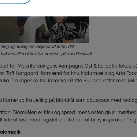
ing og oplæg om mejeriprodukter i det
køkkenteltet i Kål & Ko-området på Food Festival.
rt for Mejeriforeningens kampagne Ost & ko, satte fokus på
n Toft Nørgaard, formænd for hhv. Naturmælk og Arla Food
ia Prokopenko. Nu laver kok Britta Surland retter med kål og 
da Kornerup fra Jelling på blomkål som couscous med rødl
nation. Blomkålen er frisk og sprød, mens osten giver mæthe
lide at lave mad, og det er altid rart at få ny inspiration,” sig
kolemælk