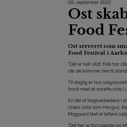
06. september 2022
Ost ska
Food Fes
Ost serveret som sma
Food Festival i Aarh
”Det er helt vildt. Folk har s
når de kommer hen til stande
Til daglig er hun salgsassis
travlt med at anrette oste i
En del af begivenhedens i 
Unika-oste som Havgus, Rø
Majgaard fået et lettere sali
”Det her er forrygende og i