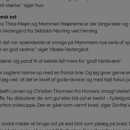
t stærke,” siger hun.
ansk ost
hos Thise Mejeri og Mammen Mejerierne er der lange køer og 
 Vestergård fra Skibbild-Nøvling ved Herning.
for det var spændende at smage på Mammens nye serie af spe
r en god sødme,” siger Vibeke Vestergård.
rer sig parat til at betale lidt mere for ’godt håndværk’:
ie sagtens hamle op med en fransk brie. Og jeg giver gerne e
i jeg ved, at det er lavet af gode råvarer og med højt fokus p
isbeth Larsen og Christian Thomsen fra Horsens smagt Veste
e. Nu diskuterer de, om gul eller blå ost er bedst – tydeligvis
 portion ostesuppe. Den er gået som varmt brød, siger Dorthe 
r til andre måder at bruge ost på end blot som pålæg på brød