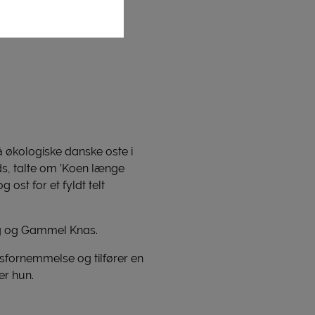
 økologiske danske oste i
s, talte om ’Koen længe
ost for et fyldt telt
øg og Gammel Knas.
dsfornemmelse og tilfører en
er hun.