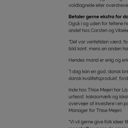
voldlagrede eller overdreven
Betaler gerne ekstra for d
Også i og uden for teltene 
andet hos Carsten og Vibeke
”Det var ventetiden værd, 
blid kant, mens en anden ha
Hendes mand er enig og erklæ
”I dag kan en god, dansk br
dansk kvalitetsprodukt, ford
Inde hos Thise Mejeri har L
urteost, kakaomælk og iskaff
overvejer at investere i en
Manager for Thise Mejeri:
”Vi vil gerne give folk idee