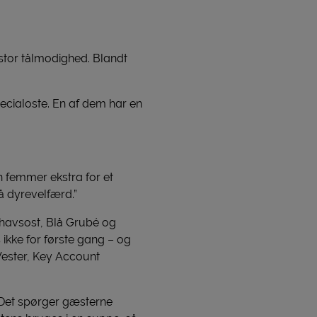
stor tålmodighed. Blandt
cialoste. En af dem har en
n femmer ekstra for et
å dyrevelfærd.”
rhavsost, Blå Grubé og
 ikke for første gang – og
Vester, Key Account
. Det spørger gæsterne