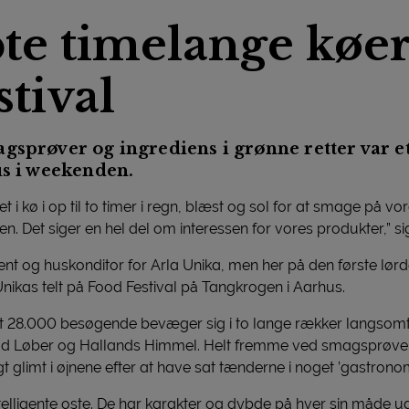
bte timelange køer
tival
gsprøver og ingrediens i grønne retter var et
us i weekenden.
tået i kø i op til to timer i regn, blæst og sol for at smage på v
n. Det siger en hel del om interessen for vores produkter,” si
tent og huskonditor for Arla Unika, men her på den første lø
 Unikas telt på Food Festival på Tangkrogen i Aarhus.
alt 28.000 besøgende bevæger sig i to lange rækker langso
d Løber og Hallands Himmel. Helt fremme ved smagsprøvern
gt glimt i øjnene efter at have sat tænderne i noget ’gastronom
ntelligente oste. De har karakter og dybde på hver sin måde 