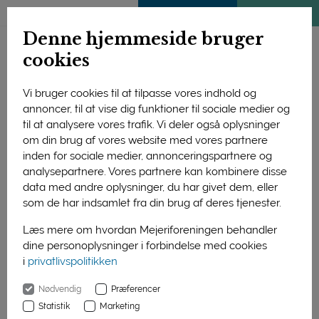
ENGLISH
MEDLEMSSIDE
KLIMATJEK
Denne hjemmeside bruger
cookies
Vi bruger cookies til at tilpasse vores indhold og
annoncer, til at vise dig funktioner til sociale medier og
til at analysere vores trafik. Vi deler også oplysninger
om din brug af vores website med vores partnere
inden for sociale medier, annonceringspartnere og
analysepartnere. Vores partnere kan kombinere disse
data med andre oplysninger, du har givet dem, eller
som de har indsamlet fra din brug af deres tjenester.
Læs mere om hvordan Mejeriforeningen behandler
dine personoplysninger i forbindelse med cookies
i
privatlivspolitikken
01. januar 2016
Nødvendig
Præferencer
Af:
Peter Biisgaard
Statistik
Marketing
Nedtælling til årets