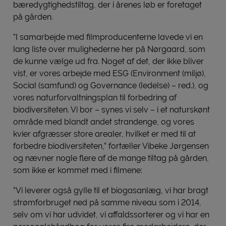
bæredygtighedstiltag, der i årenes løb er foretaget
på gården.
”I samarbejde med filmproducenterne lavede vi en
lang liste over mulighederne her på Nørgaard, som
de kunne vælge ud fra. Noget af det, der ikke bliver
vist, er vores arbejde med ESG (Environment (miljø),
Social (samfund) og Governance (ledelse) – red.), og
vores naturforvaltningsplan til forbedring af
biodiversiteten. Vi bor – synes vi selv – i et naturskønt
område med blandt andet strandenge, og vores
kvier afgræsser store arealer, hvilket er med til at
forbedre biodiversiteten,” fortæller Vibeke Jørgensen
og nævner nogle flere af de mange tiltag på gården,
som ikke er kommet med i filmene:
”Vi leverer også gylle til et biogasanlæg, vi har bragt
strømforbruget ned på samme niveau som i 2014,
selv om vi har udvidet, vi affaldssorterer og vi har en