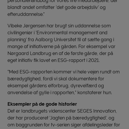
personalehåndbog for vores fire medarbejdere, der
blandt andet omfatter ’det gode arbejdsliv’ og
efteruddannelse.”
Vibeke Jørgensen har brugt sin uddannelse som
civilingeniør i ’Environmental management and
planning’ fra Aalborg Universitet til at sætte gang i
mange af initiativerne på gården. For eksempel var
Nørgaard Landbrug en af de første gårde, der på
eget initiativ fik lavet en ESG-rapport i 2021.
”Med ESG-rapporten kommer vi hele vejen rundt om
bæredygtighed, fordi vi skal dokumentere for
eksempel gårdens elforbrug, dyrevelfærd og
anvendelse af gylle i rapporten,” konstaterer hun.
Eksempler på de gode historier
Det er landbrugets videnscenter SEGES Innovation,
der har produceret ’Jagten på bæredygtighed’, og
om baggrunden for tv-serien siger afdelingsleder for