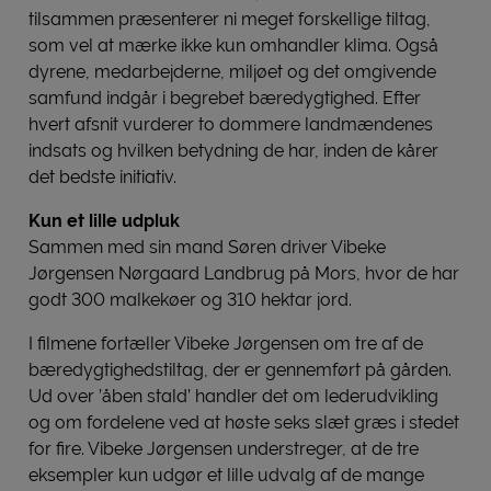
tilsammen præsenterer ni meget forskellige tiltag,
som vel at mærke ikke kun omhandler klima. Også
dyrene, medarbejderne, miljøet og det omgivende
samfund indgår i begrebet bæredygtighed. Efter
hvert afsnit vurderer to dommere landmændenes
indsats og hvilken betydning de har, inden de kårer
det bedste initiativ.
Kun et lille udpluk
Sammen med sin mand Søren driver Vibeke
Jørgensen Nørgaard Landbrug på Mors, hvor de har
godt 300 malkekøer og 310 hektar jord.
I filmene fortæller Vibeke Jørgensen om tre af de
bæredygtighedstiltag, der er gennemført på gården.
Ud over ’åben stald’ handler det om lederudvikling
og om fordelene ved at høste seks slæt græs i stedet
for fire. Vibeke Jørgensen understreger, at de tre
eksempler kun udgør et lille udvalg af de mange