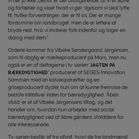
vi her jo ikke. Derfor er det altafgørende, at vi er åbne
og fortæller og viser hvad vi gør, ligesom vi skal lytte
til, hvilke forventninger, der er til os. Der er mange
fordomme om landbruget, men de er lettere at
bryde ned, hvis vi inviterer folk indenfor og tager en
dialog med dem.”
Ordene kommer fra Vibeke Søndergaard Jørgensen,
som til daglig er mælkeproducent på Mors, men nu
også er en af deltagerne i tv-serien
’JAGTEN PÅ
produceret af SEGES Innovation.
BÆREDYGTIGHED’
Sammen med en kalveopdrætter og en
griseproducent dyster hun om at kunne fremvise de
bedste initiativer inden for bæredygtighed. ’Åben
stald’ er et af Vibeke Jørgensens tiltag, og det
handler om, hvordan hun arbejder med social
bæredygtighed ved at åbne gårdens stalddøre for
alle interesserede.
Tv-serien består af tre afsnit, hvori de tre landmænd