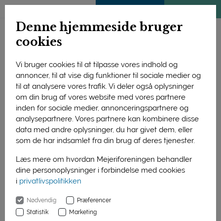
ENGLISH
MEDLEMSSIDE
KLIMATJEK
Denne hjemmeside bruger
cookies
Vi bruger cookies til at tilpasse vores indhold og
annoncer, til at vise dig funktioner til sociale medier og
til at analysere vores trafik. Vi deler også oplysninger
om din brug af vores website med vores partnere
inden for sociale medier, annonceringspartnere og
analysepartnere. Vores partnere kan kombinere disse
data med andre oplysninger, du har givet dem, eller
som de har indsamlet fra din brug af deres tjenester.
Læs mere om hvordan Mejeriforeningen behandler
dine personoplysninger i forbindelse med cookies
Mælkeproducent Vibeke Søndergaard Jørgensen (til venstre)
i
privatlivspolitikken
åbner tit og gerne stalddørene for alle interesserede. ”Der er
mange fordomme om landbruget, men de er lettere at bryde
Nødvendig
Præferencer
ned, hvis vi inviterer folk indenfor og tager en dialog med dem,”
Statistik
Marketing
siger hun.