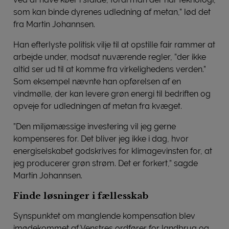
som kan binde dyrenes udledning af metan,” lød det
fra Martin Johannsen.
Han efterlyste politisk vilje til at opstille fair rammer at
arbejde under, modsat nuværende regler, ”der ikke
altid ser ud til at komme fra virkelighedens verden.”
Som eksempel nævnte han opførelsen af en
vindmølle, der kan levere grøn energi til bedriften og
opveje for udledningen af metan fra kvæget.
”Den miljømæssige investering vil jeg gerne
kompenseres for. Det bliver jeg ikke i dag, hvor
energiselskabet godskrives for klimagevinsten for, at
jeg producerer grøn strøm. Det er forkert,” sagde
Martin Johannsen.
Finde løsninger i fællesskab
Synspunktet om manglende kompensation blev
imødekommet af Venstres ordfører for landbrug og