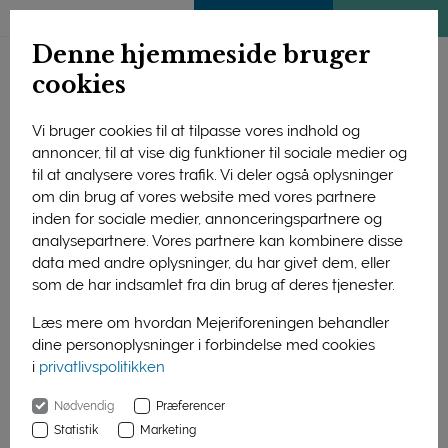
ENGLISH
MEDLEMSSIDE
KLIMATJEK
Denne hjemmeside bruger
cookies
Vi bruger cookies til at tilpasse vores indhold og
annoncer, til at vise dig funktioner til sociale medier og
til at analysere vores trafik. Vi deler også oplysninger
om din brug af vores website med vores partnere
inden for sociale medier, annonceringspartnere og
analysepartnere. Vores partnere kan kombinere disse
data med andre oplysninger, du har givet dem, eller
som de har indsamlet fra din brug af deres tjenester.
Læs mere om hvordan Mejeriforeningen behandler
dine personoplysninger i forbindelse med cookies
Dalum Landbrugsskole har stort fokus på at forberede sine
i
privatlivspolitikken
elever til en fremtid på vej mod en klimaneutral produktion af
fødevarer i 2050. Sidste år investerede skolen i markrobotten
Nødvendig
Præferencer
Farmdroid. Med solenergi som drivkraft kan den så og rense
Statistik
Marketing
marken for ukrudt uden brug af pesticider. Foto: Dalum