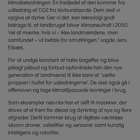
klimabelastningen. En tredjedel af den kommer fra
udledning af CO2 fra lavbundsjorde. Dem skal vi
opgive at dyrke. Gør vi det, kan teknologi godt
bidrage til, at landbruget bliver klimaneutralt i 2050.
Vel at mærke, hvis vi – ikke landmændene, men
samfundet – vil betale for omstillingen,” sagde Jens
Elbæk.
For at undgå konstant at halte bagefter og blive
pålagt påbud og forbud opfordrede han den nye
generation af landmænd til ikke bare at ”sætte
proppen i hullet for udledningerne”. De skal også gå i
offensiven og tage klimatilpassede løsninger i brug.
Som eksempler nævnte han et skift til maskiner, der
drives af el frem for diesel og dyrkning af nye og flere
afgrøder. Dertil kommer brug af digitale værktøjer
såsom droner, satellitter og sensorer samt kunstig
intelligens og robotter.