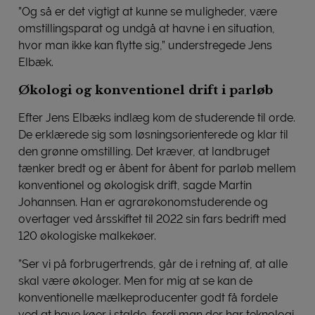
”Og så er det vigtigt at kunne se muligheder, være
omstillingsparat og undgå at havne i en situation,
hvor man ikke kan flytte sig,” understregede Jens
Elbæk.
Økologi og konventionel drift i parløb
Efter Jens Elbæks indlæg kom de studerende til orde.
De erklærede sig som løsningsorienterede og klar til
den grønne omstilling. Det kræver, at landbruget
tænker bredt og er åbent for åbent for parløb mellem
konventionel og økologisk drift, sagde Martin
Johannsen. Han er agrarøkonomstuderende og
overtager ved årsskiftet til 2022 sin fars bedrift med
120 økologiske malkekøer.
”Ser vi på forbrugertrends, går de i retning af, at alle
skal være økologer. Men for mig at se kan de
konventionelle mælkeproducenter godt få fordele
ved at have køer i stalde, fordi man der har teknologi,