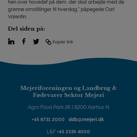
hen over hovedet på dem, der skal arbejde med de
grønne omstillinger til hverdag,” påpegede Carl
Valentin.
Del siden på:
LinkedIn
Facebook
Twitter
Kopier link
Mejeriforeningen og Landbrug &
Fødevarer Sektor Mejeri
Agro Food Park 26 | 8200 Aarhus N
ddb@mejeri.dk
+45 8731 2000
L&F
+45 3339 4000