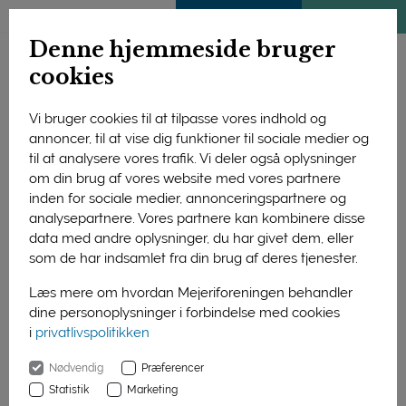
ENGLISH
MEDLEMSSIDE
KLIMATJEK
Denne hjemmeside bruger
cookies
Vi bruger cookies til at tilpasse vores indhold og
annoncer, til at vise dig funktioner til sociale medier og
til at analysere vores trafik. Vi deler også oplysninger
om din brug af vores website med vores partnere
inden for sociale medier, annonceringspartnere og
analysepartnere. Vores partnere kan kombinere disse
data med andre oplysninger, du har givet dem, eller
som de har indsamlet fra din brug af deres tjenester.
Læs mere om hvordan Mejeriforeningen behandler
dine personoplysninger i forbindelse med cookies
Formand for Foreningen af Danmarks Privatmejerier Jens
i
privatlivspolitikken
Beierholm Poulsen, slog de optimistiske toner an, da han
aflagde beretning på foreningens generalforsamling onsdag
Nødvendig
Præferencer
aften i Agro Food Park i Skejby.
Statistik
Marketing