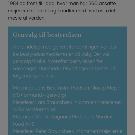
1984 og frem til i dag, hvor man har 360 ansatte,
mejerier i tre lande og handler med hvid ost i det
meste af verden.
Genvalg til bestyrelsen
I forbindelse med generalforsamlingen var der
tre bestyrelsesmedlemmer på valg. Der var
genvalg til alle, hvorefter bestyrelsen for
Foreningen Danmarks Privatmejerier består af
følgende personer:
Mejeriejer Jens Beierholm Poulsen, Nørup Mejeri
I/S (formand - genvalg)
Mejeriejer Lars Staunsbæk, Mammen Mejerierne
A/S (næstformand)
Mejeriejer Martin Aagaard Pedersen, Nordex
Food A/S
Mejeriejer Peter Staunsbæk, Mammen Mejerierne