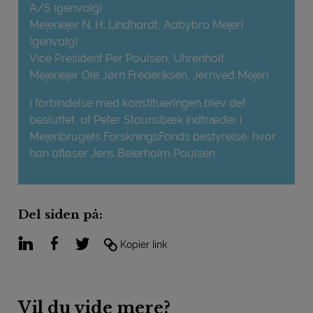
A/S (genvalg)
Mejeriejer N. H. Lindhardt, Aabybro Mejeri
(genvalg)
Vice President Per Poulsen, Uhrenholt
Mejeriejer Ole Jørn Frederiksen, Jernved Mejeri
I forbindelse med konstitueringen blev det
besluttet, at Peter Staunsbæk indtræder i
Mejeribrugets ForskningsFonds bestyrelse, hvor
han afløser Jens Beierholm Poulsen.
Del siden på:
LinkedIn
Facebook
Twitter
Kopier link
Vil du vide mere?