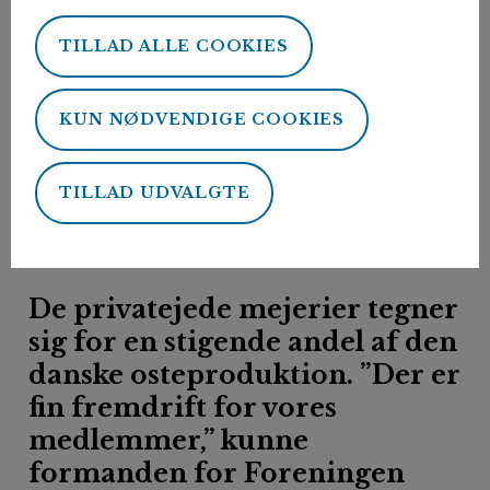
TILLAD ALLE COOKIES
Forside
Nyheder
Fremgang for de private mejerier i Danmark
16. maj 2019
KUN NØDVENDIGE COOKIES
Af:
Peter Biisgaard
Fremgang for de
TILLAD UDVALGTE
private mejerier i
Danmark
De privatejede mejerier tegner
sig for en stigende andel af den
danske osteproduktion. ”Der er
fin fremdrift for vores
medlemmer,” kunne
formanden for Foreningen