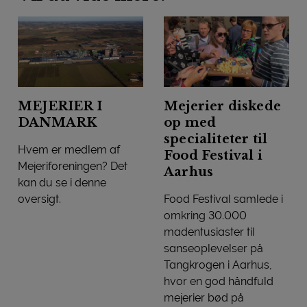
MEJERIER I
Mejerier diskede
DANMARK
op med
specialiteter til
Hvem er medlem af
Food Festival i
Mejeriforeningen? Det
Aarhus
kan du se i denne
oversigt.
Food Festival samlede i
MEJERIER I DANMARK
omkring 30.000
madentusiaster til
sanseoplevelser på
Tangkrogen i Aarhus,
hvor en god håndfuld
mejerier bød på