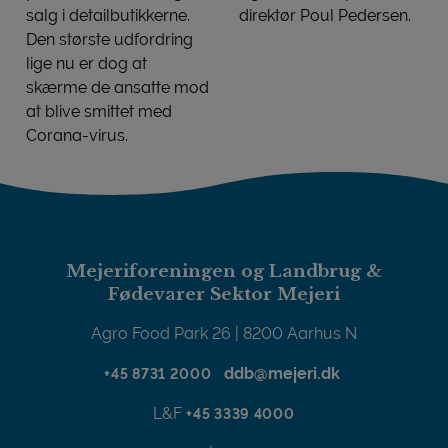
salg i detailbutikkerne.
direktør Poul Pedersen.
Mejerier jubler over øko-ka
Den største udfordring
lige nu er dog at
skærme de ansatte mod
at blive smittet med
Corana-virus.
Mejerier: Fokus på omstilling og smittefri ansatte
Mejeriforeningen og Landbrug &
Fødevarer Sektor Mejeri
Agro Food Park 26 | 8200 Aarhus N
ddb@mejeri.dk
+45 8731 2000
L&F
+45 3339 4000