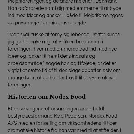
Mejeriforeningen og de andre mejerier i Danmark.
Han opfordrede samtidig medlemmerne til at byde
ind med ideer og ønsker – både til Mejeriforeningens
og privatmejeriforeningens arbejde.
”Man skal huske at forny sig løbende. Derfor kunne
jeg godt tænke mig, at vi fik en bred debat i
foreningen, hvor medlemmerne bød ind med nye
ideer og tanker til fremtidens indsats og
arbejdsområde,” sagde han og tilføjede, at det er
vigtigt at sætte tid af til den slags debatter, selv om
mange føler, at de har for travlt til at være aktive i
foreningen.
Historien om Nodex Food
Efter selve generalforsamlingen underholdt
bestyrelsesformand Keld Pedersen, Nordex Food
A/S med en fortælling om virksomhedens til tider
dramatiske historie fra han var med til at stifte den i