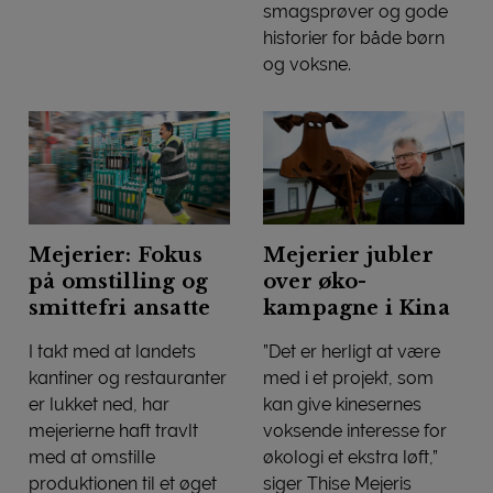
smagsprøver og gode
historier for både børn
og voksne.
Mejerier diskede op med speci
Mejerier: Fokus
Mejerier jubler
på omstilling og
over øko-
smittefri ansatte
kampagne i Kina
I takt med at landets
”Det er herligt at være
kantiner og restauranter
med i et projekt, som
er lukket ned, har
kan give kinesernes
mejerierne haft travlt
voksende interesse for
med at omstille
økologi et ekstra løft,”
produktionen til et øget
siger Thise Mejeris