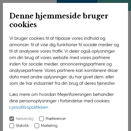
ENGLISH
MEDLEMSSIDE
KLIMATJEK
Denne hjemmeside bruger
cookies
Vi bruger cookies til at tilpasse vores indhold og
annoncer, til at vise dig funktioner til sociale medier og
til at analysere vores trafik. Vi deler også oplysninger
om din brug af vores website med vores partnere
inden for sociale medier, annonceringspartnere og
analysepartnere. Vores partnere kan kombinere disse
data med andre oplysninger, du har givet dem, eller
som de har indsamlet fra din brug af deres tjenester.
Læs mere om hvordan Mejeriforeningen behandler
dine personoplysninger i forbindelse med cookies
37 gårde, der leverer mælk til et af mejerierne Arla, Them,
i
privatlivspolitikken
Øllingegaard og Mammen, byder velkommen til Åbent
Landbrug søndag 17. september. Det glæder
Nødvendig
Præferencer
Mejeriforeningens formand Steen Nørgaard Madsen, for en
Statistik
Marketing
undersøgelse viser, at en del danskere ikke har nyeste viden