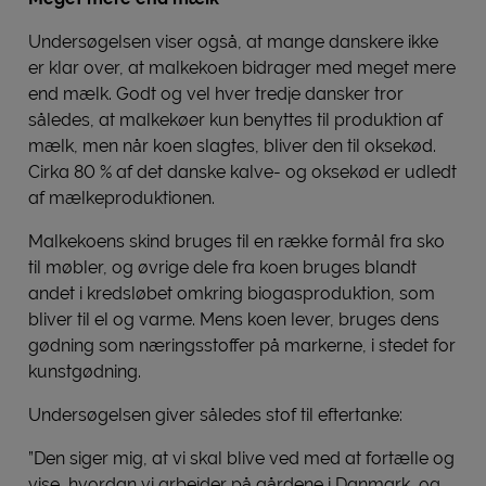
Undersøgelsen viser også, at mange danskere ikke
er klar over, at malkekoen bidrager med meget mere
end mælk. Godt og vel hver tredje dansker tror
således, at malkekøer kun benyttes til produktion af
mælk, men når koen slagtes, bliver den til oksekød.
Cirka 80 % af det danske kalve- og oksekød er udledt
af mælkeproduktionen.
Malkekoens skind bruges til en række formål fra sko
til møbler, og øvrige dele fra koen bruges blandt
andet i kredsløbet omkring biogasproduktion, som
bliver til el og varme. Mens koen lever, bruges dens
gødning som næringsstoffer på markerne, i stedet for
kunstgødning.
Undersøgelsen giver således stof til eftertanke:
”Den siger mig, at vi skal blive ved med at fortælle og
vise, hvordan vi arbejder på gårdene i Danmark, og