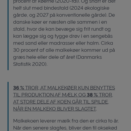
procent af køerne (2020-tal). Og snart er det
helt slut med bindestald (2024 økologiske
gårde, og 2027 på konventionelle gårde). De
danske køer er næsten alle sammen i en
stald, hvor de kan bevæge sig frit rundt og
kan lægge sig og tygge drøv i en sengebås
med sand eller madrasser eller halm. Cirka
30 procent af alle malkekøer kommer ud på
græs hele eller dele af året (Danmarks
Statistik 2020).
36 %
TROR, AT MALKEKØER KUN BENYTTES
TIL PRODUKTION AF MÆLK OG
38 %
TROR,
AT STORE DELE AF KOEN GÅR TIL SPILDE,
NÅR EN MALKEKO BLIVER SLAGTET
.
Malkekoen leverer mælk fra den er cirka to år.
Når den senere slagtes, bliver den til oksekød