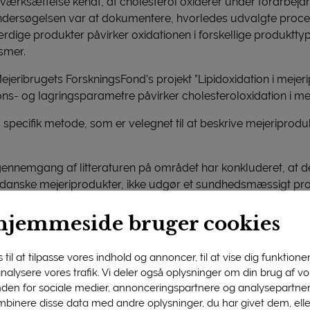
 iværksættelse kendt, at cholesterol oxiderer under forarbejd
 undersøgelsen var at dokumentere, hvorledes udvalgte pro
ærdige produkter påvirker oxidationen i forskellige produktty
smer.
eribrugets ForskningsFond’s projekt ”Lipidoxidation i mejerip
s- og lagringsparametre påvirker cholesteroloxidation i mej
 specifik metode, som er velegnet til at beskrive mejeriproduk
ennemgang af litteraturen på området har konkluderet, at d
i danske mejeriprodukter, ikke udgør et sundhedsmæssigt pr
hjemmeside bruger cookies
til at tilpasse vores indhold og annoncer, til at vise dig funktioner 
 analysere vores trafik. Vi deler også oplysninger om din brug af 
nden for sociale medier, annonceringspartnere og analysepartner
binere disse data med andre oplysninger, du har givet dem, ell
fgiftsfonden