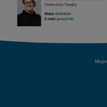
Fødevarer/Skejby
Mobil:
40964114
E-mail:
gmo@lf.dk
Mejer