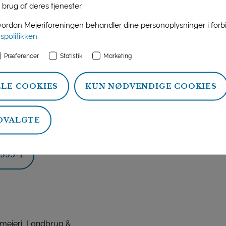
 brug af deres tjenester.
 1
rdan Mejeriforeningen behandler dine personoplysninger i for
vspolitikken
ber 1995
Præferencer
Statistik
Marketing
d
 Levnedsmiddelinstituttet
LLE COOKIES
KUN NØDVENDIGE COOKIES
DVALGTE
ts resultater i slutrapporten
995-1
 mejeri, Landbrug &