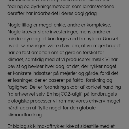
fodring og dyrkningsmetoder, som landmændene
derefter har indarbejdet i deres dagligdag.
Nogle tiltag er meget enkle, andre er komplekse.
Nogle kræver store investeringer, mens andre er
mindre dyre og let kan tages ned fra hylden. Uanset
hvad, så må ingen være i tvivl om, at vi i mejeribruget
har en fast ambition om at gøre en forskel for
klimaet, samtidig med at vi producerer mælk. Vi har
bevist og beviser hver dag, at det, der rykker noget,
er konkrete indsatser på mejerier og gårde, fordi det
er løsninger, der er baseret på fakta, forskning og
faglighed. Det er forandring skabt af konkret handling
fra erhvervet selv. En høj CO2-afgift på landbrugets
biologiske processer vil ramme vores erhverv meget
hårdt uden at flytte noget for den globale
klimaudfordring.
Et biologisk klima-aftryk er ikke at sidestille med et