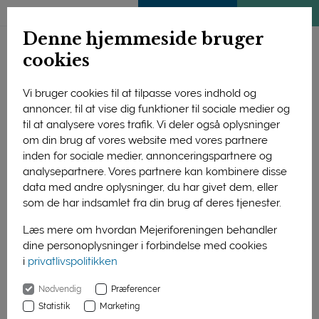
ENGLISH
MEDLEMSSIDE
KLIMATJEK
Denne hjemmeside bruger
cookies
Vi bruger cookies til at tilpasse vores indhold og
annoncer, til at vise dig funktioner til sociale medier og
til at analysere vores trafik. Vi deler også oplysninger
om din brug af vores website med vores partnere
inden for sociale medier, annonceringspartnere og
analysepartnere. Vores partnere kan kombinere disse
data med andre oplysninger, du har givet dem, eller
som de har indsamlet fra din brug af deres tjenester.
Læs mere om hvordan Mejeriforeningen behandler
dine personoplysninger i forbindelse med cookies
Steen Nørgaard Madsen: "Uanset hvad, så må ingen være i
i
privatlivspolitikken
tvivl om, at vi i mejeribruget har en fast ambition om at gøre en
forskel for klimaet, samtidig med at vi producerer mælk."
Nødvendig
Præferencer
Statistik
Marketing