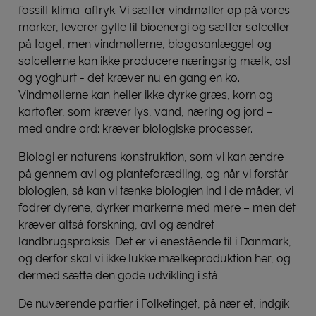
fossilt klima-aftryk. Vi sætter vindmøller op på vores
marker, leverer gylle til bioenergi og sætter solceller
på taget, men vindmøllerne, biogasanlægget og
solcellerne kan ikke producere næringsrig mælk, ost
og yoghurt - det kræver nu en gang en ko.
Vindmøllerne kan heller ikke dyrke græs, korn og
kartofler, som kræver lys, vand, næring og jord –
med andre ord: kræver biologiske processer.
Biologi er naturens konstruktion, som vi kan ændre
på gennem avl og planteforædling, og når vi forstår
biologien, så kan vi tænke biologien ind i de måder, vi
fodrer dyrene, dyrker markerne med mere – men det
kræver altså forskning, avl og ændret
landbrugspraksis. Det er vi enestående til i Danmark,
og derfor skal vi ikke lukke mælkeproduktion her, og
dermed sætte den gode udvikling i stå.
De nuværende partier i Folketinget, på nær et, indgik