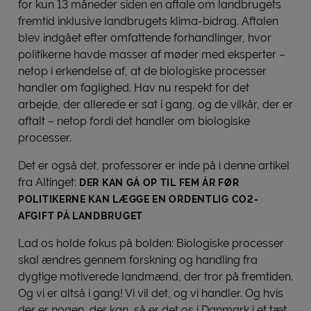
for kun 13 måneder siden en aftale om landbrugets
fremtid inklusive landbrugets klima-bidrag. Aftalen
blev indgået efter omfattende forhandlinger, hvor
politikerne havde masser af møder med eksperter –
netop i erkendelse af, at de biologiske processer
handler om faglighed. Hav nu respekt for det
arbejde, der allerede er sat i gang, og de vilkår, der er
aftalt – netop fordi det handler om biologiske
processer.
Det er også det, professorer er inde på i denne artikel
fra Altinget:
DER KAN GÅ OP TIL FEM ÅR FØR
POLITIKERNE KAN LÆGGE EN ORDENTLIG CO2-
AFGIFT PÅ LANDBRUGET
Lad os holde fokus på bolden: Biologiske processer
skal ændres gennem forskning og handling fra
dygtige motiverede landmænd, der tror på fremtiden.
Og vi er altså i gang! Vi vil det, og vi handler. Og hvis
der er nogen, der kan, så er det os i Danmark i et tæt