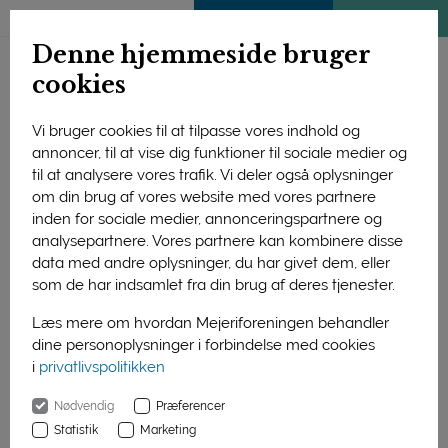
ENGLISH
MEDLEMSSIDE
KLIMATJEK
Denne hjemmeside bruger
cookies
Vi bruger cookies til at tilpasse vores indhold og
annoncer, til at vise dig funktioner til sociale medier og
Forside
Forskning og uddannelse
Forskning
til at analysere vores trafik. Vi deler også oplysninger
Afsluttede projekter
Sundhed & Ernæring
2004
om din brug af vores website med vores partnere
Mejeriprodukter - Kalciums betydning for legemsvægten
inden for sociale medier, annonceringspartnere og
analysepartnere. Vores partnere kan kombinere disse
Mejeriprodukter -
data med andre oplysninger, du har givet dem, eller
Kalciums betydning
som de har indsamlet fra din brug af deres tjenester.
for legemsvægten
Læs mere om hvordan Mejeriforeningen behandler
dine personoplysninger i forbindelse med cookies
i
privatlivspolitikken
Forsøget har til formål at undersøge
om kalciumholdige mejeriprodukter,
Nødvendig
Præferencer
uafhængigt af protein- og fedtindhold,
Statistik
Marketing